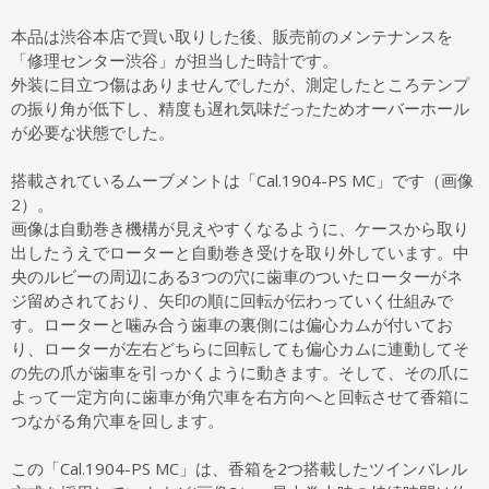
本品は渋谷本店で買い取りした後、販売前のメンテナンスを
「修理センター渋谷」が担当した時計です。
外装に目立つ傷はありませんでしたが、測定したところテンプ
の振り角が低下し、精度も遅れ気味だったためオーバーホール
が必要な状態でした。
搭載されているムーブメントは「Cal.1904-PS MC」です（画像
2）。
画像は自動巻き機構が見えやすくなるように、ケースから取り
出したうえでローターと自動巻き受けを取り外しています。中
央のルビーの周辺にある3つの穴に歯車のついたローターがネ
ジ留めされており、矢印の順に回転が伝わっていく仕組みで
す。ローターと噛み合う歯車の裏側には偏心カムが付いてお
り、ローターが左右どちらに回転しても偏心カムに連動してそ
の先の爪が歯車を引っかくように動きます。そして、その爪に
よって一定方向に歯車が角穴車を右方向へと回転させて香箱に
つながる角穴車を回します。
この「Cal.1904-PS MC」は、香箱を2つ搭載したツインバレル