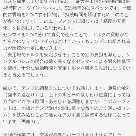
方式を採用していますが(画像3）、最大巻上時の持続時間は約
48時間と、ツインバレルにしては標準的なスペックです。一般
的に香箱を2つにする目的は「持続時間を延ばすため」のこと
が多いのですが、このムーブメントに関しては「精度の安定
化」を目的にしている思われます。
ゼンマイを2つに分けて直列で使うことで、トルクの変動がな
だらかになりゼンマイがほどけていってもテンプに供給される
力が比較的一定に近づきます。
「実用域でトルクを安定させる」ことで油の負担を減らし、シ
ングルバレルの場合は薄く長くなるゼンマイによる耐久性低下
を避け、十分な駆動時間と安定トルクを狙える設計になってい
ると言えるでしょう。
続いて、テンプの調整方法についてお話しします。通常の輪列
（歯車の連なり）は、上下のルビーの取り付け位置によって縦
方向のアガキ（隙間・あそび）を調整しますが、このムーブメ
ントは、地板とテンプ受けの間に様々な番手のごく薄い板（シ
ム）を挟み込むことで適切なアガキ量に調整する仕様になって
います（画像4）。
今回の作業では、交換が必要なパーツはありませんでした。