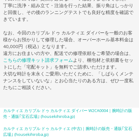
丁寧に洗浄・組み立て・注油を行った結果、振り角はしっかり
と回復し、その後のランニングテストでも良好な精度を確認で
きています。
なお、今回のカリブル ドゥ カルティエ ダイバーを一般のお客
様からお預かりして修理した場合、オーバーホール基本料金は
40,000円（税込）となります。
遠方にお住まいの方や、配送での修理依頼をご希望の場合は、
こちらの修理キット請求フォーム
より、梱包材と依頼書をセッ
トにした「宅配キット」を無料でご請求いただけます。
大切な時計を末永くご愛用いただくために、「しばらくメンテ
ナンスをしていないな」とお心当たりのある方は、ぜひ一度私
たちにご相談ください。
カルティエ カリブル ドゥ カルティエ ダイバー W2CA0004｜腕時計の販
売・通販｢宝石広場｣ (housekihiroba.jp)
カルティエ カリブル ドゥ カルティエ (中古)｜腕時計の販売・通販｢宝石
広場｣ (housekihiroba.jp)