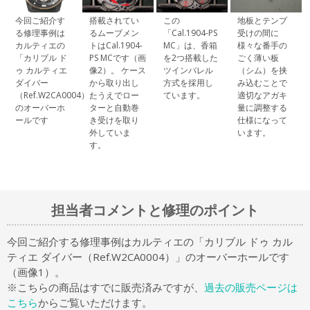
今回ご紹介す
搭載されてい
この
地板とテンプ
る修理事例は
るムーブメン
「Cal.1904-PS
受けの間に
カルティエの
トはCal.1904-
MC」は、香箱
様々な番手の
「カリブル ド
PS MCです（画
を2つ搭載した
ごく薄い板
ゥ カルティエ
像2）。 ケース
ツインバレル
（シム）を挟
ダイバー
から取り出し
方式を採用し
み込むことで
（Ref.W2CA0004）」
たうえでロー
ています。
適切なアガキ
のオーバーホ
ターと自動巻
量に調整する
ールです
き受けを取り
仕様になって
外していま
います。
す。
担当者コメントと修理のポイント
今回ご紹介する修理事例はカルティエの「カリブル ドゥ カル
ティエ ダイバー（Ref.W2CA0004）」のオーバーホールです
（画像1）。
※こちらの商品はすでに販売済みですが、
過去の販売ページは
こちら
からご覧いただけます。