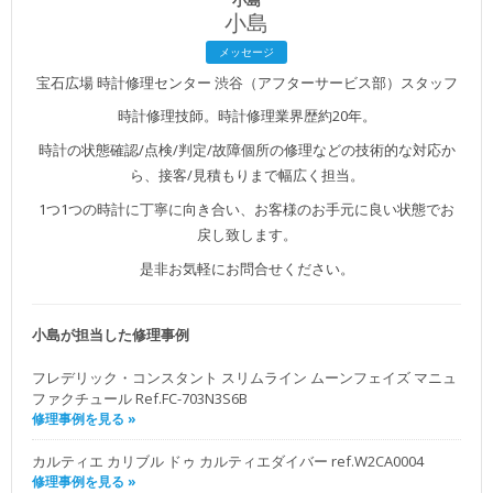
小島
メッセージ
宝石広場 時計修理センター 渋谷（アフターサービス部）スタッフ
時計修理技師。時計修理業界歴約20年。
時計の状態確認/点検/判定/故障個所の修理などの技術的な対応か
ら、接客/見積もりまで幅広く担当。
1つ1つの時計に丁寧に向き合い、お客様のお手元に良い状態でお
戻し致します。
是非お気軽にお問合せください。
小島が担当した修理事例
フレデリック・コンスタント スリムライン ムーンフェイズ マニュ
ファクチュール Ref.FC-703N3S6B
修理事例を見る »
カルティエ カリブル ドゥ カルティエダイバー ref.W2CA0004
修理事例を見る »