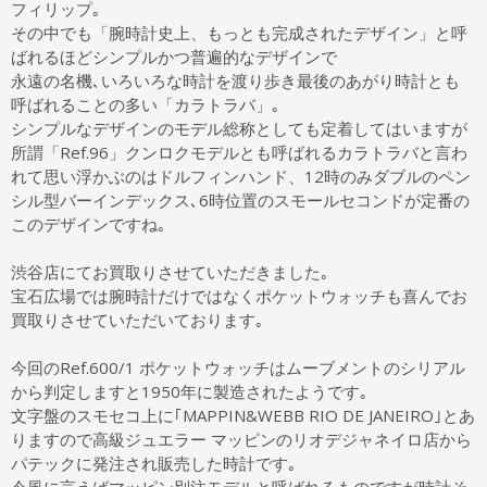
フィリップ｡
その中でも「腕時計史上、もっとも完成されたデザイン」と呼
ばれるほどシンプルかつ普遍的なデザインで
永遠の名機､いろいろな時計を渡り歩き最後のあがり時計とも
呼ばれることの多い「カラトラバ」｡
シンプルなデザインのモデル総称としても定着してはいますが
所謂「Ref.96」クンロクモデルとも呼ばれるカラトラバと言わ
れて思い浮かぶのはドルフィンハンド、12時のみダブルのペン
シル型バーインデックス､6時位置のスモールセコンドが定番の
このデザインですね｡
渋谷店にてお買取りさせていただきました｡
宝石広場では腕時計だけではなくポケットウォッチも喜んでお
買取りさせていただいております｡
今回のRef.600/1 ポケットウォッチはムーブメントのシリアル
から判定しますと1950年に製造されたようです｡
文字盤のスモセコ上に｢MAPPIN&WEBB RIO DE JANEIRO｣とあ
りますので高級ジュエラー マッピンのリオデジャネイロ店から
パテックに発注され販売した時計です｡