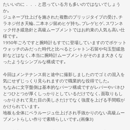
たいいのに．．．と思っている方も多いのではないでしょう
か｡
ジュネーブ仕上げを施された複数のブリッジタイプの受け､チ
ラネジ付き天輪､二本ネジ留めヒゲ持ち､ブレゲヒゲ､スワンネ
ック付き緩急針と高級ムーブメントではお約束の人気も高い仕
様です｡
1950年ごろですと腕時計もすでに登場していますのでポケット
ウォッチのみだった時代と比べるとシャトン石留や勾玉型緩急
針などはなく､本当に腕時計ムーブメントがそのまま大きくな
ったようなシンプルな構成です｡
今回はメンテナンス前と途中に撮影しましたのでゴミの混入を
気にせずじっくり見られますので職業的な役得でした｡
ちなみに文字盤側は基本的なパーツ構成ですがレバーやバネひ
とつひとつが厚くしっかりとしているだけでなく､面取りもし
っかりされて見た目の美しさだけでなく強度を上げる手間暇が
かけられています｡
地板も全体にペラルージュ仕上げされ手抜かりのない高級ムー
ブメントらしい作りで素晴らしいです｡(画像3)