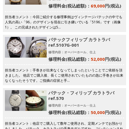
修理料金(税込総額)：
69,000
円(税込)
担当者コメント：今回ご紹介する修理事例はヴィンテージパテックの中でも
人気の高い「96」のデザインを現在に引き継いでいる「5196」です（画像
1）。 この完成されたデザインは5…
パテックフィリップ カラトラバ
ref.5107G-001
修理内容：オーバーホール、仕上
修理料金(税込総額)：
52,000
円(税込)
担当者コメント：手巻きが出来なくなってしまったということでご依頼を頂
きました。 他店でご購入後、長くご使用されていたものの急に手巻きが出来
なくなったそうです。ご指摘の症状と手…
パテック・フィリップ カラトラバ
ref.570
修理内容：オーバーホール・仕上
修理料金(税込総額)：
50,000
円(税込)
担当者コメント：他店でご購入して数年ご使用され、定期メンテでお預かり
をしました。パテック、カラトラバの手巻モデルですね。 コレクションされ