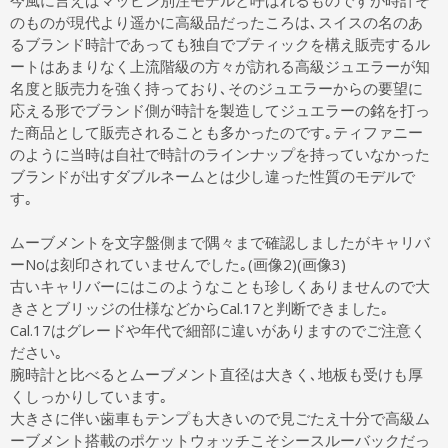
今風に言えばマッピン別注モデルと呼ばれるものですが時計そ
のものが現代より遥かに高級品だったころは､スイスの名のあ
るブランド時計であっても独自でブティックを構え販売するル
ートはあまりなく上流階級の方々が訪れる高級ジュエラーが知
名度と販売力を強く持っており､そのジュエラーからの要望に
応える形でブランド側が時計を製造してジュエラーの銘を打っ
た商品として販売されることも多かったのです｡ティファニー
のように当時は自社で時計のラインナップを持っていなかった
ブランドが出すダブルネームとは少し違った性質のモデルで
す｡
ムーブメントを文字盤側まで隅々まで確認しましたがキャリバ
ーNoは刻印されていませんでした｡(画像2)(画像3)
古いキャリバーにはこのようなことも珍しくありませんので大
きさとブリッジの仕様などからCal.17と判断できました｡
Cal.17はグレードや年代で細部に違いがありますのでご注意く
ださい｡
腕時計と比べるとムーブメント直径は大きく､地板も受けも厚
くしっかりしています｡
大きさに伴い歯車もテンプも大きいので見ごたえ十分で高級ム
ーブメント搭載のポケットウォッチこそシースルーバックだっ