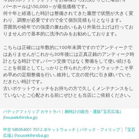
バーホールは\50,000～が最低価格です｡
何十年と経過した時計は整備されてきた履歴で状態が大きく変
わり、調整が必要ですので全て個別見積もりとなります｡
雰囲気や経年での強度の兼ね合いもあり外装仕上げは行ってお
りませんので基本的に洗浄のみをお勧めしております｡
こちらは正確には年数的に100年未満ですのでアンティークで
はありませんがこれから30年後には正真正銘のアンティーク時
計となる時計です｡パーツ交換ではなく整備をして使い続ける
ことを前提としてしっかりと作られたポケットウォッチこそ早
め早めの定期整備を行い､維持して次の世代に引き継いでいた
だきたい時計です｡
古いポケットウォッチをお持ちの方で久しくメンテナンスをし
ていないとご心配される前にぜひとも当店にご依頼ください｡
パテックフィリップ カラトラバ｜腕時計の販売・通販｢宝石広場｣
(housekihiroba.jp)
中古 585054001 707-2 ポケットウォッチ｜パテック・フィリップ｜ ｢宝石
広場｣ (housekihiroba.jp)