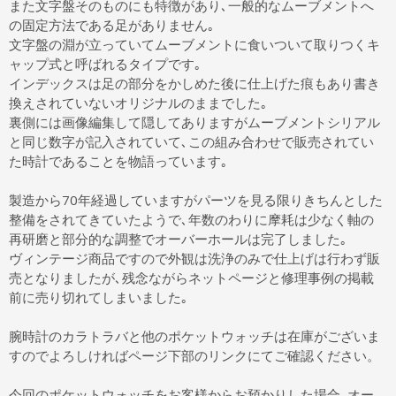
また文字盤そのものにも特徴があり､一般的なムーブメントへ
の固定方法である足がありません｡
文字盤の淵が立っていてムーブメントに食いついて取りつくキ
ャップ式と呼ばれるタイプです｡
インデックスは足の部分をかしめた後に仕上げた痕もあり書き
換えされていないオリジナルのままでした｡
裏側には画像編集して隠してありますがムーブメントシリアル
と同じ数字が記入されていて､この組み合わせで販売されてい
た時計であることを物語っています｡
製造から70年経過していますがパーツを見る限りきちんとした
整備をされてきていたようで､年数のわりに摩耗は少なく軸の
再研磨と部分的な調整でオーバーホールは完了しました｡
ヴィンテージ商品ですので外観は洗浄のみで仕上げは行わず販
売となりましたが､残念ながらネットページと修理事例の掲載
前に売り切れてしまいました｡
腕時計のカラトラバと他のポケットウォッチは在庫がございま
すのでよろしければページ下部のリンクにてご確認ください。
今回のポケットウォッチをお客様からお預かりした場合､オー