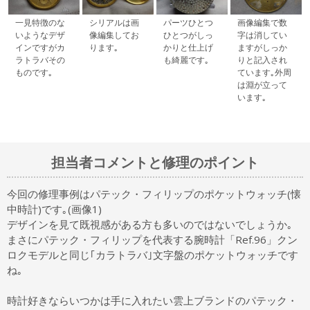
一見特徴のな
シリアルは画
パーツひとつ
画像編集で数
いようなデザ
像編集してお
ひとつがしっ
字は消してい
インですがカ
ります｡
かりと仕上げ
ますがしっか
ラトラバその
も綺麗です｡
りと記入され
ものです｡
ています｡外周
は淵が立って
います｡
担当者コメントと修理のポイント
今回の修理事例はパテック・フィリップのポケットウォッチ(懐
中時計)です｡(画像1)
デザインを見て既視感がある方も多いのではないでしょうか｡
まさにパテック・フィリップを代表する腕時計「Ref.96」クン
ロクモデルと同じ｢カラトラバ｣文字盤のポケットウォッチです
ね｡
時計好きならいつかは手に入れたい雲上ブランドのパテック・