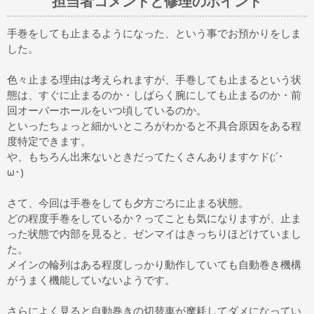
担当者コメントと修理のポイント
手巻をしても止まるようになった、という事でお預かりをしま
した。
色々止まる理由は考えられますが、手巻しても止まるという状
態は、すぐに止まるのか・しばらく腕にしても止まるのか・前
回オーバーホールをいつ頃しているのか。
といったちょっと細かいところがわかると不具合原因をある程
度特定できます。
や、もちろん出来ないときだってたくさんありますケド(;´･
ω･)
さて、今回は手巻をしても夕方ごろに止まる状態。
どの程度手巻をしているか？ってことも気になりますが、止ま
った状態で内部を見ると、ゼンマイはきっちりほどけていまし
た。
メインの輪列はある程度しっかり動作していても自動巻き機構
がうまく機能していないようです。
さらによく見ると自動巻きの切替車が摩耗してダメになってい