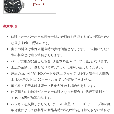
(Tissot)
注意事項
修理・オーバーホール料金一覧の金額はお見積もり前の概算料金と
なります(全て税込みです)
実例の料金は事例公開当時の参考価格となります。ご依頼いただく
際の料金とは違う場合があります。
パーツ交換が発生した場合は｢基本料金＋パーツ代金｣となります｡
上記の金額は一例となります､詳しくはお問い合わせください｡
製品の防水性能が100メートル以上であっても設備と安全性の関係
上､防水テストは100メートルまでしか確認できません｡
革ベルトモデルは外装仕上料金が変わる場合があります｡
他店購入のお時計がメーカー修理となった場合は､代行手数料とし
て15,000円が加算されます｡
パッキンを交換しましても､ケース･裏蓋･リューズ･チューブ等の経
年劣化によっては製品の新品当時の防水性能を保持できない場合が