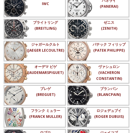
パネライ
IWC
(PANERAI)
ブライトリング
ゼニス
(BREITLING)
(ZENITH)
ジャガールクルト
パテック フィリップ
(JAEGER LECOULTRE)
(PATEK PHILIPPE)
オーデマ ピゲ
ヴァシュロン
(AUDEMARSPIGUET)
(VACHERON
CONSTANTIN)
ブレゲ
ブランパン
(BREGUET)
(BLANCPAIN)
フランク ミュラー
ロジェデュブイ
(FRANCK MULLER)
(ROGER DUBUIS)
ウブロ
ジェイコブ