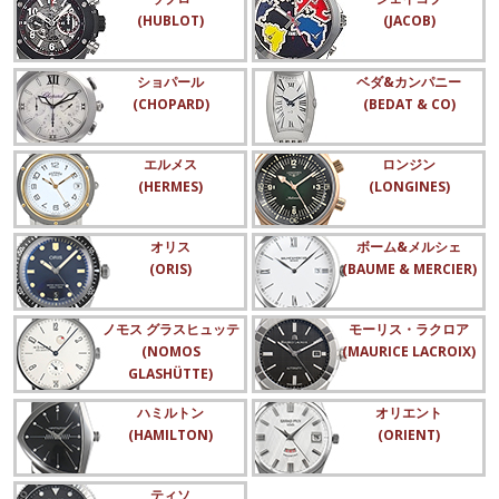
(HUBLOT)
(JACOB)
ショパール
ベダ&カンパニー
(CHOPARD)
(BEDAT & CO)
エルメス
ロンジン
(HERMES)
(LONGINES)
オリス
ボーム&メルシェ
(ORIS)
(BAUME & MERCIER)
ノモス グラスヒュッテ
モーリス・ラクロア
(NOMOS
(MAURICE LACROIX)
GLASHÜTTE)
ハミルトン
オリエント
(HAMILTON)
(ORIENT)
ティソ