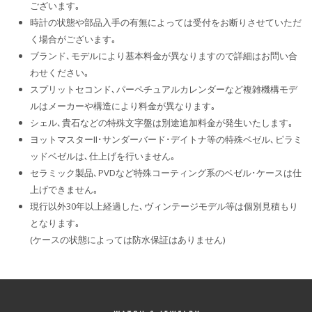
ございます｡
時計の状態や部品入手の有無によっては受付をお断りさせていただ
く場合がございます｡
ブランド､モデルにより基本料金が異なりますので詳細はお問い合
わせください｡
スプリットセコンド､パーペチュアルカレンダーなど複雑機構モデ
ルはメーカーや構造により料金が異なります｡
シェル､貴石などの特殊文字盤は別途追加料金が発生いたします｡
ヨットマスターII･サンダーバード･デイトナ等の特殊ベゼル､ピラミ
ッドベゼルは､仕上げを行いません｡
セラミック製品､PVDなど特殊コーティング系のベゼル･ケースは仕
上げできません｡
現行以外30年以上経過した､ヴィンテージモデル等は個別見積もり
となります｡
(ケースの状態によっては防水保証はありません)