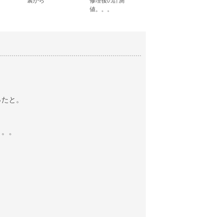
裏から
修理後の計測
値。。。
ったと。
。
。。。