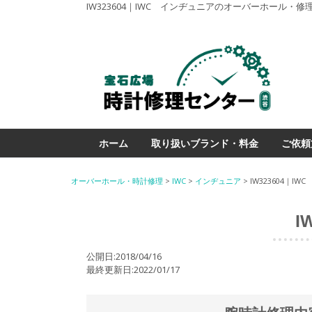
IW323604｜IWC インヂュニアのオーバーホール
ホーム
取り扱いブランド・料金
ご依頼
オーバーホール・時計修理
>
IWC
>
インヂュニア
>
IW323604｜I
I
公開日:2018/04/16
最終更新日:2022/01/17