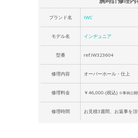
腕時計修理内
ブランド名
IWC
モデル名
インヂュニア
型番
ref.IW323604
修理内容
オーバーホール・仕上
修理料金
￥46,000-(税込)
※事例公開
修理時間
お見積3週間、お返事を頂