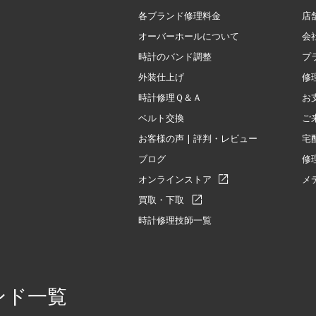
各ブランド修理料金
店
オーバーホールについて
会
時計のバンド調整
プ
外装仕上げ
修
時計修理Ｑ＆Ａ
お
ベルト交換
ご
お客様の声 | 評判・レビュー
宅
ブログ
修
オンラインストア
メ
買取・下取
時計修理技師一覧
ンド一覧