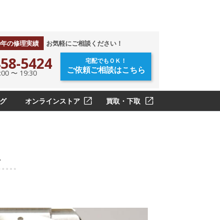
0年の修理実績
お気軽にご相談ください！
58-5424
宅配でもＯＫ！
ご依頼ご相談はこちら
0 〜 19:30
グ
オンラインストア
買取・下取
上