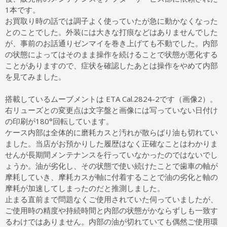
1本です。
お買取り時の話では調子よく使っていたが急に動かなくなった
とのことでした。外装には大きな打痕などはありませんでした
が、事前のお話通りゼンマイを巻き上げても不動でした。内部
の状態によってはそのまま操作を続けることで状態が悪化する
ことがありますので、症状を確認したあとは操作をやめて内部
を見てみました。
搭載しているムーブメントは ETA Cal.2824-2です（画像2）。
右リューズとの変更点は文字盤と画像には写っていない日付け
の印刷が180°回転しています。
ケース内部は全体的に磨耗カスと汚れが散らばり油も切れてい
ました。当店がお預かりした履歴はなく正確なことはわかりま
せんが長期間メンテナンスを行っていなかったのではないでし
ょうか。油が劣化し、その状態で使い続けたことで歯車の軸が
摩耗していき、摩耗カスが軸に付着することで油の劣化と軸の
摩耗が加速してしまったのだと推測しました。
止まる直前まで問題なくご使用されていた伺っていましたが、
ご使用時の精度や持続時間と内部の状態がかならずしも一致す
るわけではありません。内部の油が切れていても偶然ご使用環