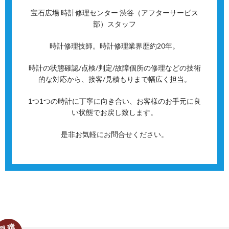
宝石広場 時計修理センター 渋谷（アフターサービス
部）スタッフ
時計修理技師。時計修理業界歴約20年。
時計の状態確認/点検/判定/故障個所の修理などの技術
的な対応から、接客/見積もりまで幅広く担当。
1つ1つの時計に丁寧に向き合い、お客様のお手元に良
い状態でお戻し致します。
是非お気軽にお問合せください。
見積