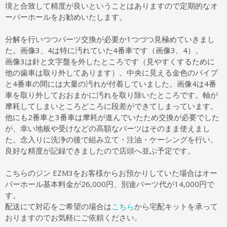
境と合致して精度が良いということはありますので定期的なオ
ーバーホールをお勧めいたします。
分解を行いつつパーツ交換が必要か1つづつ見極めていきまし
た。画像3、4は特に汚れていた4番車です（画像3、4）。
画像3は針と文字盤を外したところです（見やすくするために
他の歯車は取り外してあります）。中央に見える金色のパイプ
と4番車の間には大量の汚れが付着していました。画像4は4番
車を取り外しておおまかに汚れを取り除いたところです。軸が
摩耗してしまいところどころに段差ができてしまっています。
他にも2番車と3番車は摩耗が進んでいたため交換が必要でした
が、幸い地板や受けなどの高額なパーツはそのまま使えまし
た。念入りに洗浄の後で組み立て・注油・ケーシングを行い、
良好な精度が記録できましたので店頭へ並ぶ予定です。
こちらのジン EZM3をお客様からお預かりしていた場合はオー
バーホール基本料金が26,000円、別途パーツ代が14,000円で
す。
配送にて対応をご希望の場合は
こちら
から宅配キットを承って
おりますのでお気軽にご依頼ください。