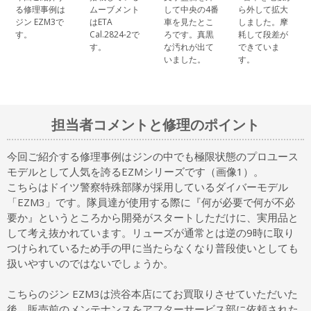
る修理事例は
ムーブメント
して中央の4番
ら外して拡大
ジン EZM3で
はETA
車を見たとこ
しました。摩
す。
Cal.2824-2で
ろです。真黒
耗して段差が
す。
な汚れが出て
できていま
いました。
す。
担当者コメントと修理のポイント
今回ご紹介する修理事例はジンの中でも極限状態のプロユース
モデルとして人気を誇るEZMシリーズです（画像1）。
こちらはドイツ警察特殊部隊が採用しているダイバーモデル
「EZM3」です。隊員達が使用する際に『何が必要で何が不必
要か』というところから開発がスタートしただけに、実用品と
して考え抜かれています。リューズが通常とは逆の9時に取り
つけられているため手の甲に当たらなくなり普段使いとしても
扱いやすいのではないでしょうか。
こちらのジン EZM3は渋谷本店にてお買取りさせていただいた
後、販売前のメンテナンスをアフターサービス部に依頼された