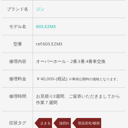
ブランド名
ジン
モデル名
603.EZM3
型番
ref.603.EZM3
修理内容
オーバーホール・2番.3番.4番車交換
修理料金
￥40,000-(税込)
※事例公開時の価格となります。
修理時間
お見積り3週間、ご返答いただきましてから
作業７週間
症状タグ
止まる
油切れ
部品劣化/破損