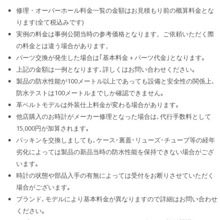
修理・オーバーホール料金一覧の金額はお見積もり前の概算料金とな
ります(全て税込みです)
実例の料金は事例公開当時の参考価格となります。ご依頼いただく際
の料金とは違う場合があります。
パーツ交換が発生した場合は｢基本料金＋パーツ代金｣となります｡
上記の金額は一例となります､詳しくはお問い合わせください｡
製品の防水性能が100メートル以上であっても設備と安全性の関係上､
防水テストは100メートルまでしか確認できません｡
革ベルトモデルは外装仕上料金が変わる場合があります｡
他店購入のお時計がメーカー修理となった場合は､代行手数料として
15,000円が加算されます｡
パッキンを交換しましても､ケース･裏蓋･リューズ･チューブ等の経年
劣化によっては製品の新品当時の防水性能を保持できない場合がござ
います｡
時計の状態や部品入手の有無によっては受付をお断りさせていただく
場合がございます｡
ブランド､モデルにより基本料金が異なりますので詳細はお問い合わせ
ください｡