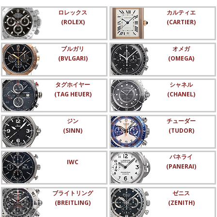
ロレックス
カルティエ
(ROLEX)
(CARTIER)
ブルガリ
オメガ
(BVLGARI)
(OMEGA)
タグホイヤー
シャネル
(TAG HEUER)
(CHANEL)
ジン
チューダー
(SINN)
(TUDOR)
パネライ
IWC
(PANERAI)
ブライトリング
ゼニス
(BREITLING)
(ZENITH)