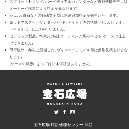
スプリットセコンド､パーペチュアルカレンダーなど複雑機構モデルは
メーカーや構造により料金が異なります｡
シェル､貴石などの特殊文字盤は別途追加料金が発生いたします｡
ヨットマスターII･サンダーバード･デイトナ等の特殊ベゼル､ピラミッ
ドベゼルは､仕上げを行いません｡
セラミック製品､PVDなど特殊コーティング系のベゼル･ケースは仕上
げできません｡
現行以外30年以上経過した､ヴィンテージモデル等は個別見積もりとな
ります｡
(ケースの状態によっては防水保証はありません)
宝石広場 時計修理センター 渋谷