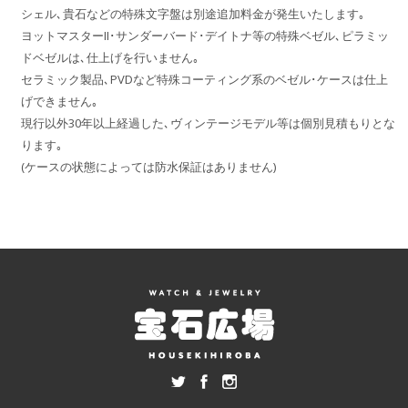
シェル､貴石などの特殊文字盤は別途追加料金が発生いたします｡
ヨットマスターII･サンダーバード･デイトナ等の特殊ベゼル､ピラミッ
ドベゼルは､仕上げを行いません｡
セラミック製品､PVDなど特殊コーティング系のベゼル･ケースは仕上
げできません｡
現行以外30年以上経過した､ヴィンテージモデル等は個別見積もりとな
ります｡
(ケースの状態によっては防水保証はありません)