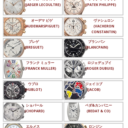
(JAEGER LECOULTRE)
(PATEK PHILIPPE)
オーデマ ピゲ
ヴァシュロン
(AUDEMARSPIGUET)
(VACHERON
CONSTANTIN)
ブレゲ
ブランパン
(BREGUET)
(BLANCPAIN)
フランク ミュラー
ロジェデュブイ
(FRANCK MULLER)
(ROGER DUBUIS)
ウブロ
ジェイコブ
(HUBLOT)
(JACOB)
ショパール
ベダ&カンパニー
(CHOPARD)
(BEDAT & CO)
エルメス
ロンジン