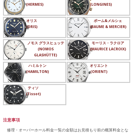
(HERMES)
(LONGINES)
オリス
ボーム&メルシェ
(ORIS)
(BAUME & MERCIER)
ノモス グラスヒュッテ
モーリス・ラクロア
(NOMOS
(MAURICE LACROIX)
GLASHÜTTE)
ハミルトン
オリエント
(HAMILTON)
(ORIENT)
ティソ
(Tissot)
注意事項
修理・オーバーホール料金一覧の金額はお見積もり前の概算料金とな