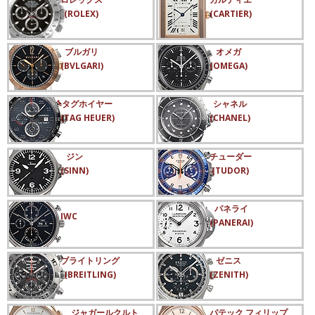
(ROLEX)
(CARTIER)
ブルガリ
オメガ
(BVLGARI)
(OMEGA)
タグホイヤー
シャネル
(TAG HEUER)
(CHANEL)
ジン
チューダー
(SINN)
(TUDOR)
パネライ
IWC
(PANERAI)
ブライトリング
ゼニス
(BREITLING)
(ZENITH)
ジャガールクルト
パテック フィリップ