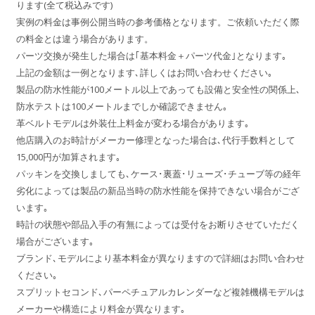
ります(全て税込みです)
実例の料金は事例公開当時の参考価格となります。ご依頼いただく際
の料金とは違う場合があります。
パーツ交換が発生した場合は｢基本料金＋パーツ代金｣となります｡
上記の金額は一例となります､詳しくはお問い合わせください｡
製品の防水性能が100メートル以上であっても設備と安全性の関係上､
防水テストは100メートルまでしか確認できません｡
革ベルトモデルは外装仕上料金が変わる場合があります｡
他店購入のお時計がメーカー修理となった場合は､代行手数料として
15,000円が加算されます｡
パッキンを交換しましても､ケース･裏蓋･リューズ･チューブ等の経年
劣化によっては製品の新品当時の防水性能を保持できない場合がござ
います｡
時計の状態や部品入手の有無によっては受付をお断りさせていただく
場合がございます｡
ブランド､モデルにより基本料金が異なりますので詳細はお問い合わせ
ください｡
スプリットセコンド､パーペチュアルカレンダーなど複雑機構モデルは
メーカーや構造により料金が異なります｡