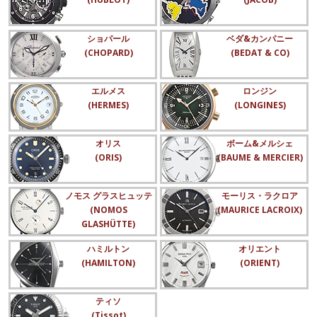
ショパール
ベダ&カンパニー
(CHOPARD)
(BEDAT & CO)
エルメス
ロンジン
(HERMES)
(LONGINES)
オリス
ボーム&メルシェ
(ORIS)
(BAUME & MERCIER)
ノモス グラスヒュッテ
モーリス・ラクロア
(NOMOS
(MAURICE LACROIX)
GLASHÜTTE)
ハミルトン
オリエント
(HAMILTON)
(ORIENT)
ティソ
(Tissot)