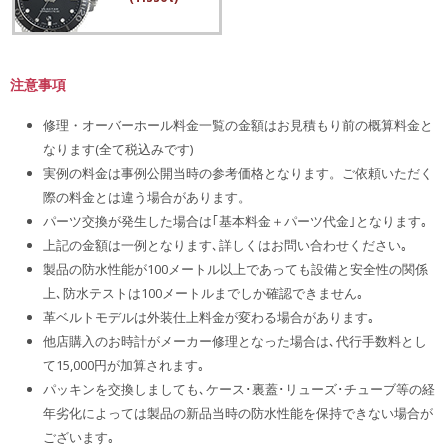
注意事項
修理・オーバーホール料金一覧の金額はお見積もり前の概算料金と
なります(全て税込みです)
実例の料金は事例公開当時の参考価格となります。ご依頼いただく
際の料金とは違う場合があります。
パーツ交換が発生した場合は｢基本料金＋パーツ代金｣となります｡
上記の金額は一例となります､詳しくはお問い合わせください｡
製品の防水性能が100メートル以上であっても設備と安全性の関係
上､防水テストは100メートルまでしか確認できません｡
革ベルトモデルは外装仕上料金が変わる場合があります｡
他店購入のお時計がメーカー修理となった場合は､代行手数料とし
て15,000円が加算されます｡
パッキンを交換しましても､ケース･裏蓋･リューズ･チューブ等の経
年劣化によっては製品の新品当時の防水性能を保持できない場合が
ございます｡