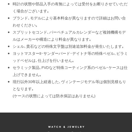
時計の状態や部品入手の有無によっては受付をお断りさせていただ
く場合がございます｡
ブランド､モデルにより基本料金が異なりますので詳細はお問い合
わせください｡
スプリットセコンド､パーペチュアルカレンダーなど複雑機構モデ
ルはメーカーや構造により料金が異なります｡
シェル､貴石などの特殊文字盤は別途追加料金が発生いたします｡
ヨットマスターII･サンダーバード･デイトナ等の特殊ベゼル､ピラミ
ッドベゼルは､仕上げを行いません｡
セラミック製品､PVDなど特殊コーティング系のベゼル･ケースは仕
上げできません｡
現行以外30年以上経過した､ヴィンテージモデル等は個別見積もり
となります｡
(ケースの状態によっては防水保証はありません)