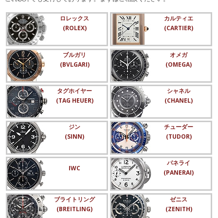
ロレックス
カルティエ
(ROLEX)
(CARTIER)
ブルガリ
オメガ
(BVLGARI)
(OMEGA)
タグホイヤー
シャネル
(TAG HEUER)
(CHANEL)
ジン
チューダー
(SINN)
(TUDOR)
パネライ
IWC
(PANERAI)
ブライトリング
ゼニス
(BREITLING)
(ZENITH)