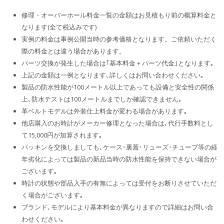
修理・オーバーホール料金一覧の金額はお見積もり前の概算料金と
なります(全て税込みです)
実例の料金は事例公開当時の参考価格となります。ご依頼いただく
際の料金とは違う場合があります。
パーツ交換が発生した場合は｢基本料金＋パーツ代金｣となります｡
上記の金額は一例となります､詳しくはお問い合わせください｡
製品の防水性能が100メートル以上であっても設備と安全性の関係
上､防水テストは100メートルまでしか確認できません｡
革ベルトモデルは外装仕上料金が変わる場合があります｡
他店購入のお時計がメーカー修理となった場合は､代行手数料とし
て15,000円が加算されます｡
パッキンを交換しましても､ケース･裏蓋･リューズ･チューブ等の経
年劣化によっては製品の新品当時の防水性能を保持できない場合が
ございます｡
時計の状態や部品入手の有無によっては受付をお断りさせていただ
く場合がございます｡
ブランド､モデルにより基本料金が異なりますので詳細はお問い合
わせください｡