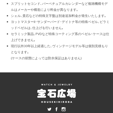
スプリットセコンド､パーペチュアルカレンダーなど複雑機構モデ
ルはメーカーや構造により料金が異なります｡
シェル､貴石などの特殊文字盤は別途追加料金が発生いたします｡
ヨットマスターII･サンダーバード･デイトナ等の特殊ベゼル､ピラミ
ッドベゼルは､仕上げを行いません｡
セラミック製品､PVDなど特殊コーティング系のベゼル･ケースは仕
上げできません｡
現行以外30年以上経過した､ヴィンテージモデル等は個別見積もり
となります｡
(ケースの状態によっては防水保証はありません)