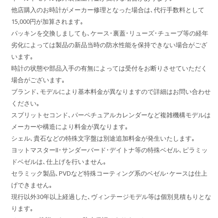
他店購入のお時計がメーカー修理となった場合は､代行手数料として
15,000円が加算されます｡
パッキンを交換しましても､ケース･裏蓋･リューズ･チューブ等の経年
劣化によっては製品の新品当時の防水性能を保持できない場合がござ
います｡
時計の状態や部品入手の有無によっては受付をお断りさせていただく
場合がございます｡
ブランド､モデルにより基本料金が異なりますので詳細はお問い合わせ
ください｡
スプリットセコンド､パーペチュアルカレンダーなど複雑機構モデルは
メーカーや構造により料金が異なります｡
シェル､貴石などの特殊文字盤は別途追加料金が発生いたします｡
ヨットマスターII･サンダーバード･デイトナ等の特殊ベゼル､ピラミッ
ドベゼルは､仕上げを行いません｡
セラミック製品､PVDなど特殊コーティング系のベゼル･ケースは仕上
げできません｡
現行以外30年以上経過した､ヴィンテージモデル等は個別見積もりとな
ります｡