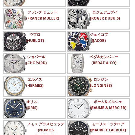
フランク ミュラー
ロジェデュブイ
(FRANCK MULLER)
(ROGER DUBUIS)
ウブロ
ジェイコブ
(HUBLOT)
(JACOB)
ショパール
ベダ&カンパニー
(CHOPARD)
(BEDAT & CO)
エルメス
ロンジン
(HERMES)
(LONGINES)
オリス
ボーム&メルシェ
(ORIS)
(BAUME & MERCIER)
ノモス グラスヒュッテ
モーリス・ラクロア
(NOMOS
(MAURICE LACROIX)