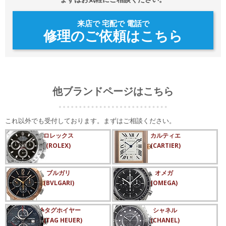
来店で 宅配で 電話で
修理のご依頼はこちら
他ブランドページはこちら
これ以外でも受付しております。まずはご相談ください。
ロレックス
カルティエ
(ROLEX)
(CARTIER)
ブルガリ
オメガ
(BVLGARI)
(OMEGA)
タグホイヤー
シャネル
(TAG HEUER)
(CHANEL)