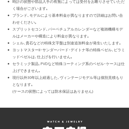
時計の状態や部品入手の有無によっては受付をお断りさせていただ
く場合がございます｡
ブランド､モデルにより基本料金が異なりますので詳細はお問い合
わせください｡
スプリットセコンド､パーペチュアルカレンダーなど複雑機構モデ
ルはメーカーや構造により料金が異なります｡
シェル､貴石などの特殊文字盤は別途追加料金が発生いたします｡
ヨットマスターII･サンダーバード･デイトナ等の特殊ベゼル､ピラミ
ッドベゼルは､仕上げを行いません｡
セラミック製品､PVDなど特殊コーティング系のベゼル･ケースは仕
上げできません｡
現行以外30年以上経過した､ヴィンテージモデル等は個別見積もり
となります｡
(ケースの状態によっては防水保証はありません)