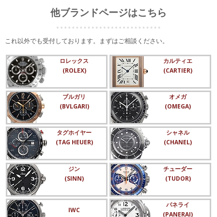
他ブランドページはこちら
これ以外でも受付しております。まずはご相談ください。
ロレックス
カルティエ
(ROLEX)
(CARTIER)
ブルガリ
オメガ
(BVLGARI)
(OMEGA)
タグホイヤー
シャネル
(TAG HEUER)
(CHANEL)
ジン
チューダー
(SINN)
(TUDOR)
パネライ
IWC
(PANERAI)