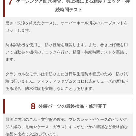
7
ケーシングと防水検査、巻上機による精度チェック・持
続時間テスト
磨き・洗浄を終えたケースに、オーバーホール済みのムーブメントを
セットします。
防水試験機を使用し、防水性能を確認します。また、巻き上げ機を用
いて自動巻き機構のチェックを行い、精度・持続時間テストを実施し
ます。
クラシカルなモデルは非防水または日常生活防水程度のため、防水試
験は行いません。フィフティファゾムスはねじ込みリューズの摩耗が
ある場合、防水試験を実施しないこともあります。
8
外装パーツの最終検品・修理完了
最後に内部のごみ・文字盤の確認、ブレスレットやケースのピンやネ
ジの緩み、竜頭やケース・ガラスにキズがないかの確認など最終的な
検品を改めて入念に行います。