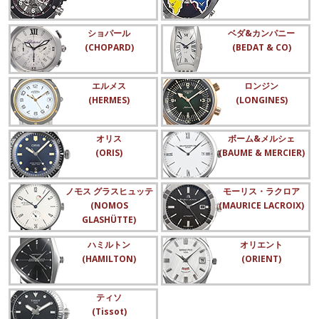
ショパール
ベダ&カンパニー
(CHOPARD)
(BEDAT & CO)
エルメス
ロンジン
(HERMES)
(LONGINES)
オリス
ボーム&メルシェ
(ORIS)
(BAUME & MERCIER)
ノモス グラスヒュッテ
モーリス・ラクロア
(NOMOS
(MAURICE LACROIX)
GLASHÜTTE)
ハミルトン
オリエント
(HAMILTON)
(ORIENT)
ティソ
(Tissot)