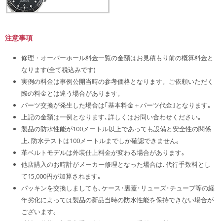
注意事項
修理・オーバーホール料金一覧の金額はお見積もり前の概算料金と
なります(全て税込みです)
実例の料金は事例公開当時の参考価格となります。ご依頼いただく
際の料金とは違う場合があります。
パーツ交換が発生した場合は｢基本料金＋パーツ代金｣となります｡
上記の金額は一例となります､詳しくはお問い合わせください｡
製品の防水性能が100メートル以上であっても設備と安全性の関係
上､防水テストは100メートルまでしか確認できません｡
革ベルトモデルは外装仕上料金が変わる場合があります｡
他店購入のお時計がメーカー修理となった場合は､代行手数料とし
て15,000円が加算されます｡
パッキンを交換しましても､ケース･裏蓋･リューズ･チューブ等の経
年劣化によっては製品の新品当時の防水性能を保持できない場合が
ございます｡