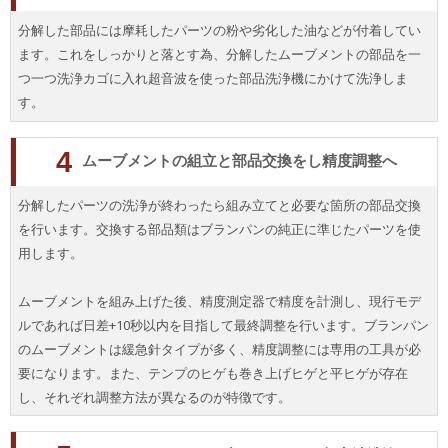
分解した部品には摩耗したパーツの粉や劣化した油などが付着してい
ます。これをしっかりと落とす為、分解したムーブメントの部品を一
つ一つ洗浄カゴに入れ超音波を使った部品洗浄機にかけて洗浄しま
す。
4
ムーブメントの組立と部品交換をし精度調整へ
分解したパーツの洗浄が終わったら組み立てと必要な箇所の部品交換
を行います。交換する部品類はブランパンの純正に準じたパーツを使
用します。
ムーブメントを組み上げた後、精度測定器で精度を計測し、現行モデ
ルであれば日差+10秒以内を目指して最終調整を行います。ブランパン
のムーブメントは緩急針タイプが多く、精度調整には専用の工具が必
要になります。また、テンプのヒゲも巻き上げヒゲと平ヒゲが存在
し、それぞれ調整方法が異なるのが特徴です。