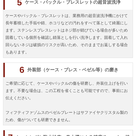
5
ケース・バックル・ブレスレットの超音波洗浄
ケースやバックル・ブレスレットは、業務用の超音波洗浄機にかけて
長年蓄積した手垢や錆、ホコリなどの汚れをすべて落として綺麗にし
ます。ステンレスブレスレットはネジ部が錆びている場合が多いため
固着している個所を確認し錆落としを行い洗浄します。固着して入れ
回らないネジは破損のリスクが高いため、そのままでお返しする場合
もあります。
6
外装部（ケース・ブレス・ベゼル等）の磨き
ご希望に応じて、ケースやバックルの傷を研磨し、外装仕上げを行い
ます。不要な場合は、この工程を省くことも可能ですので、事前にお
伝えください。
フィフティファゾムスのベゼルプレートはサファイヤクリスタル製の
ため、傷がついても研磨できません。