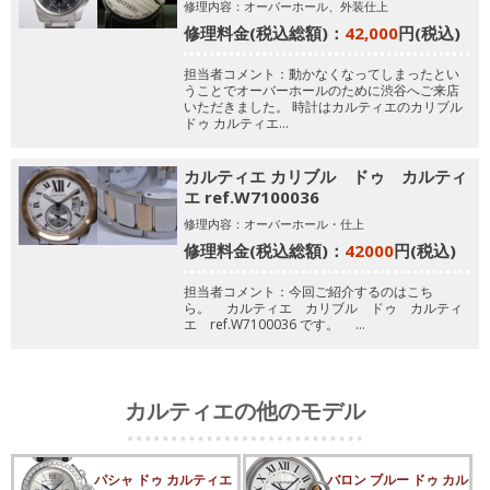
修理内容：オーバーホール、外装仕上
修理料金(税込総額)：
42,000
円(税込)
担当者コメント：動かなくなってしまったとい
うことでオーバーホールのために渋谷へご来店
いただきました。
時計はカルティエのカリブル
ドゥ カルティエ…
カルティエ カリブル ドゥ カルティ
エ ref.W7100036
修理内容：オーバーホール・仕上
修理料金(税込総額)：
42000
円(税込)
担当者コメント：今回ご紹介するのはこち
ら。
カルティエ カリブル ドゥ カルティ
エ ref.W7100036
です。
…
カルティエの他のモデル
パシャ ドゥ カルティエ
バロン ブルー ドゥ カル