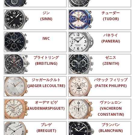
ジン
チューダー
(SINN)
(TUDOR)
パネライ
IWC
(PANERAI)
ブライトリング
ゼニス
(BREITLING)
(ZENITH)
ジャガールクルト
パテック フィリップ
(JAEGER LECOULTRE)
(PATEK PHILIPPE)
オーデマ ピゲ
ヴァシュロン
(AUDEMARSPIGUET)
(VACHERON
CONSTANTIN)
ブレゲ
ブランパン
(BREGUET)
(BLANCPAIN)