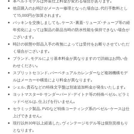
革ベルトモデルは外装仕上料金が変わる場合があります｡
他店購入のお時計がメーカー修理となった場合は､代行手数料とし
て15,000円が加算されます｡
パッキンを交換しましても､ケース･裏蓋･リューズ･チューブ等の経
年劣化によっては製品の新品当時の防水性能を保持できない場合が
ございます｡
時計の状態や部品入手の有無によっては受付をお断りさせていただ
く場合がございます｡
ブランド､モデルにより基本料金が異なりますので詳細はお問い合
わせください｡
スプリットセコンド､パーペチュアルカレンダーなど複雑機構モデ
ルはメーカーや構造により料金が異なります｡
シェル､貴石などの特殊文字盤は別途追加料金が発生いたします｡
ヨットマスターII･サンダーバード･デイトナ等の特殊ベゼル､ピラミ
ッドベゼルは､仕上げを行いません｡
セラミック製品､PVDなど特殊コーティング系のベゼル･ケースは仕
上げできません｡
現行以外30年以上経過した､ヴィンテージモデル等は個別見積もり
となります｡