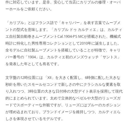
件に対応しています。是非、安心して当店にカリブルの修理・オーバ
ーホールをご依頼ください。
「カリブル」とはフランス語で「キャリバー」を表す言葉でムーブメ
ントの型式を意味します。「カリブル ドゥ カルティエ」は、カルティ
エ自社製自動巻きムーブメントCal.1904-PS MCが搭載された、機械式
時計に特化した男性専用コレクションとして2010年に誕生しました。
全モデルに自社製ムーブメントを搭載していることが特徴で、キャリ
バー番号の「1904」は、カルティエ初のメンズウォッチ「サントス」
を発表した年としても有名です。
文字盤の12時位置には 「XII」を大きく配置し、6時側に配した大きな
秒針を用いたスモールセコンドで新しさの中にクラシカルな要素を取
り入れつつ、3時位置の大きな日付枠の大型デイト表示を採用して現代
的にまとめられています。太めで立体的なベゼルや大型のリューズガ
ードでスポーティーな外観ですが、リューズにはブルーのカボション
が埋め込まれており、ブランドイメージを維持しつつ、カルティエら
しさを体現させているモデルです。