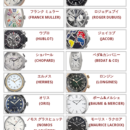
フランク ミュラー
ロジェデュブイ
(FRANCK MULLER)
(ROGER DUBUIS)
ウブロ
ジェイコブ
(HUBLOT)
(JACOB)
ショパール
ベダ&カンパニー
(CHOPARD)
(BEDAT & CO)
エルメス
ロンジン
(HERMES)
(LONGINES)
オリス
ボーム&メルシェ
(ORIS)
(BAUME & MERCIER)
ノモス グラスヒュッテ
モーリス・ラクロア
(NOMOS
(MAURICE LACROIX)