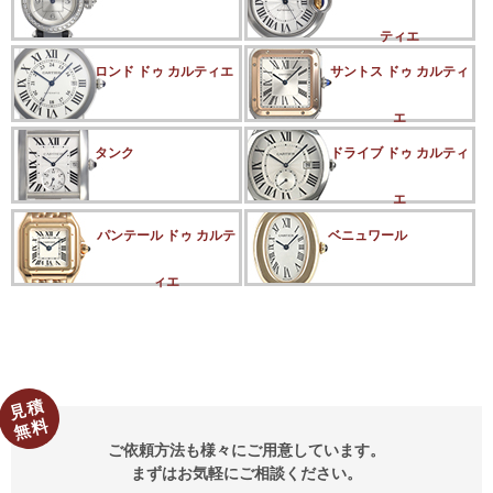
ティエ
ロンド ドゥ カルティエ
サントス ドゥ カルティ
エ
タンク
ドライブ ドゥ カルティ
エ
パンテール ドゥ カルテ
ベニュワール
ィエ
見積
無料
ご依頼方法も様々にご用意しています。
まずはお気軽にご相談ください。