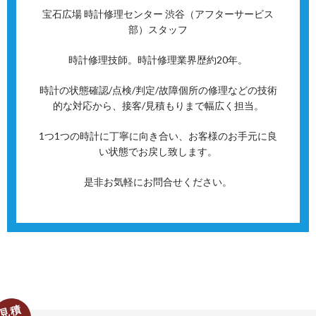
宝石広場 時計修理センター 渋谷（アフターサービス
部）スタッフ
時計修理技師。時計修理業界歴約20年。
時計の状態確認/点検/判定/故障個所の修理などの技術
的な対応から、接客/見積もりまで幅広く担当。
1つ1つの時計に丁寧に向き合い、お客様のお手元に良
い状態でお戻し致します。
是非お気軽にお問合せください。
見積