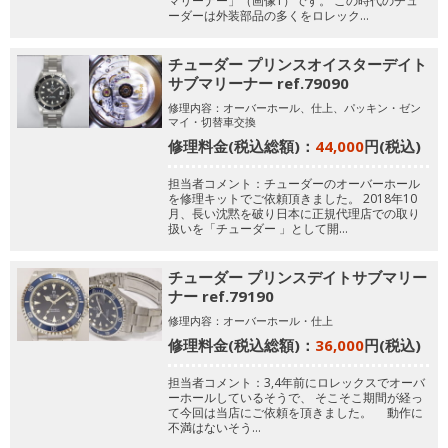
マリーナー」（画像1）です。
この時代のチュ
ーダーは外装部品の多くをロレック…
チューダー プリンスオイスターデイト
サブマリーナー ref.79090
修理内容：オーバーホール、仕上、パッキン・ゼン
マイ・切替車交換
修理料金(税込総額)：
44,000
円(税込)
担当者コメント：チューダーのオーバーホール
を修理キットでご依頼頂きました。
2018年10
月、長い沈黙を破り日本に正規代理店での取り
扱いを「チューダー 」として開…
チューダー プリンスデイトサブマリー
ナー ref.79190
修理内容：オーバーホール・仕上
修理料金(税込総額)：
36,000
円(税込)
担当者コメント：3,4年前にロレックスでオーバ
ーホールしているそうで、
そこそこ期間が経っ
て今回は当店にご依頼を頂きました。
動作に
不満はないそう…