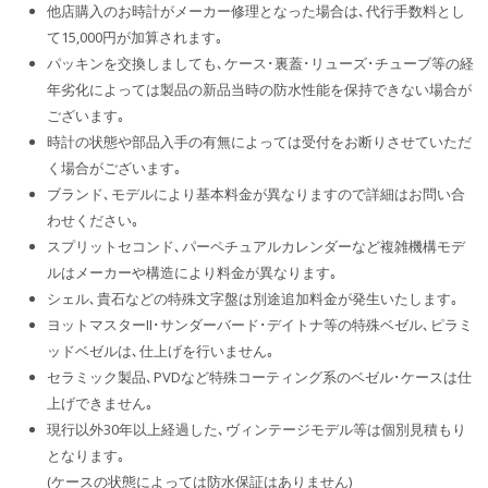
他店購入のお時計がメーカー修理となった場合は､代行手数料とし
て15,000円が加算されます｡
パッキンを交換しましても､ケース･裏蓋･リューズ･チューブ等の経
年劣化によっては製品の新品当時の防水性能を保持できない場合が
ございます｡
時計の状態や部品入手の有無によっては受付をお断りさせていただ
く場合がございます｡
ブランド､モデルにより基本料金が異なりますので詳細はお問い合
わせください｡
スプリットセコンド､パーペチュアルカレンダーなど複雑機構モデ
ルはメーカーや構造により料金が異なります｡
シェル､貴石などの特殊文字盤は別途追加料金が発生いたします｡
ヨットマスターII･サンダーバード･デイトナ等の特殊ベゼル､ピラミ
ッドベゼルは､仕上げを行いません｡
セラミック製品､PVDなど特殊コーティング系のベゼル･ケースは仕
上げできません｡
現行以外30年以上経過した､ヴィンテージモデル等は個別見積もり
となります｡
(ケースの状態によっては防水保証はありません)