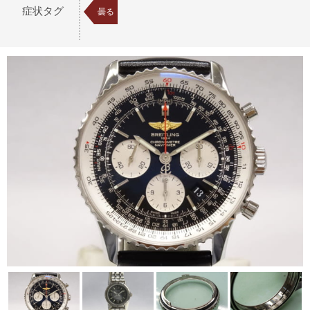
症状タグ
曇る