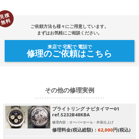
見積
無料
ご依頼方法も様々にご用意しています。
まずはお気軽にご相談ください。
来店で 宅配で 電話で
修理のご依頼はこちら
その他の修理実例
ブライトリング ナビタイマー01
ref.S232B48KBA
修理内容：オーバーホール・外装仕上げ
修理料金(税込総額)：
62,000
円(税込)