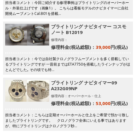
担当者コメント：今回ご紹介する修理事例はブライトリングのオーバーホー
ル・外装仕上げです（画像1）。 こちらは看板モデルのナビタイマーに自社
開発ムーブメントCal.B01を搭載…
ブライトリング ナビタイマー コスモ
ノート B12019
修理内容：
修理料金(税込総額)：
39,000
円(税込)
担当者コメント：今では自社製クロノグラフムーブメントを多く搭載してい
るブライトリングですが 一昔前まではETA7750を搭載したラインナップがほ
とんどでした｡ その頃でも特…
ブライトリング ナビタイマー09
A232G09NP
修理内容：オーバーホール・仕上
修理料金(税込総額)：
53,000
円(税込)
担当者コメント：こちらは定期オーバーホールと仕上をご希望で預かり致し
ましたブライトリングです。 クロノグラフ全体にいえる事ではあります
が、特にブライトリングはクロノグラフ秒…