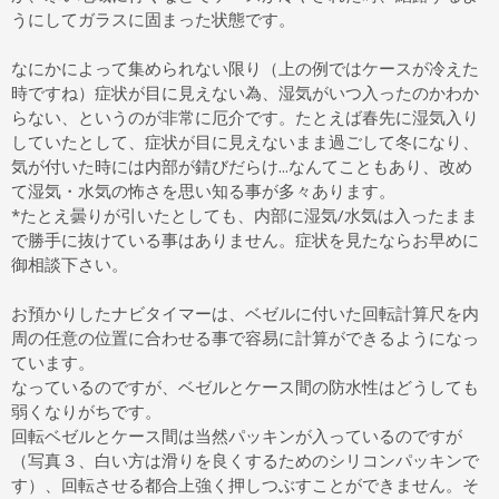
うにしてガラスに固まった状態です。
なにかによって集められない限り（上の例ではケースが冷えた
時ですね）症状が目に見えない為、湿気がいつ入ったのかわか
らない、というのが非常に厄介です。たとえば春先に湿気入り
していたとして、症状が目に見えないまま過ごして冬になり、
気が付いた時には内部が錆びだらけ...なんてこともあり、改め
て湿気・水気の怖さを思い知る事が多々あります。
*たとえ曇りが引いたとしても、内部に湿気/水気は入ったまま
で勝手に抜けている事はありません。症状を見たならお早めに
御相談下さい。
お預かりしたナビタイマーは、ベゼルに付いた回転計算尺を内
周の任意の位置に合わせる事で容易に計算ができるようになっ
ています。
なっているのですが、ベゼルとケース間の防水性はどうしても
弱くなりがちです。
回転ベゼルとケース間は当然パッキンが入っているのですが
（写真３、白い方は滑りを良くするためのシリコンパッキンで
す）、回転させる都合上強く押しつぶすことができません。そ