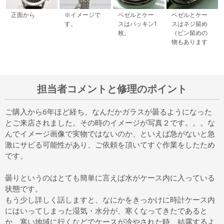
正面から
※イメージで
ベゼルとケー
ベゼルとケー
す。
スはパッキン1
スはネジ留め
枚。
（ピン留めの
物もあります
担当者コメントと修理のポイント
ご購入から6年ほど経ち、なんだかガラスが曇るようになった
とご来店されました。その時のイメージが写真２です。。。な
んでイメージ画像で実物ではないのか、といえば急がないと急
激にサビる可能性があり、ご依頼を頂いてすぐ作業をしたため
です。
曇りというのはとても簡単に言えば水がケース内に入っている
状態です。
もう少し詳しく話しますと、なにかをきっかけに時計ケース内
にはいってしまった湿気・水分が、寒くなってきたであると
か、寒い地域に行くなどでケースが冷やされた時、結露するよ