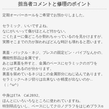
担当者コメントと修理のポイント
定期オーバーホールをご希望でお預かりしました。
セラミック、いいですよね。
なにがいいって傷がほとんど付かない。
ごくたまーに傷どころか割れちゃっているのを見かけますが、
実際そこまでの力が加わればどんな時計も壊れると思います。
裏蓋・バックル・ネジ、ブレスの固定ピン・パイプなんかの、
機能性部品は金属です。
あとは裏蓋を外すと、金属のベースにセラミックのガワを
かぶせてあるのが分かります。
裏蓋を留めているネジはこの金属部分にねじ込んであります。
セラミックへネジ切りは出来ないか精度が出ないのか…
（；^ω^）
中身はETA Cal.2892。
ほんとにいろいろなところに使われていますね。
特別弱点ないし、ベースにしてクロノグラフをはじめプラスα