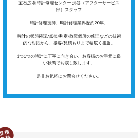
宝石広場 時計修理センター 渋谷（アフターサービス
部）スタッフ
時計修理技師。時計修理業界歴約20年。
時計の状態確認/点検/判定/故障個所の修理などの技術
的な対応から、接客/見積もりまで幅広く担当。
1つ1つの時計に丁寧に向き合い、お客様のお手元に良
い状態でお戻し致します。
是非お気軽にお問合せください。
見積
無料