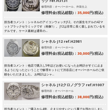
ック ref.H3131
修理内容：オーバーホール、外装仕上
修理料金(税込総額)：
35,000
円(税込)
担当者コメント：シャネルのアイコンウォッチJ12。その派生モデルの42マ
ットブラックセラミックです（画像1）。 J12は非常に長く親しまれているモ
デルです。ケース素材は通常の…
シャネル J12 ref.H2981
修理内容：オーバーホール
修理料金(税込総額)：
30,000
円(税込)
担当者コメント：他店で購入し5年ほどお使いになったお時計がすぐに止ま
るようになったということで修理キットにて渋谷店にオーバーホールのご依
頼をいただきました。 お時計はシャ…
シャネル J12クロノグラフ ref.H1007
修理内容：オーバーホール
修理料金(税込総額)：
38,000
円(税込)
担当者コメント：ご購入から4年、止まりやすいという事でお預かりしまし