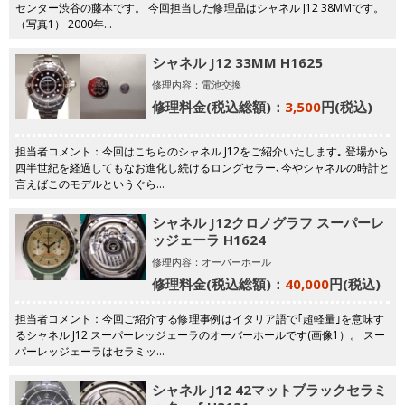
センター渋谷の藤本です。 今回担当した修理品はシャネル J12 38MMです。
（写真1） 2000年…
シャネル J12 33MM H1625
修理内容：電池交換
修理料金(税込総額)：
3,500
円(税込)
担当者コメント：今回はこちらのシャネル J12をご紹介いたします｡ 登場から
四半世紀を経過してもなお進化し続けるロングセラー､今やシャネルの時計と
言えばこのモデルというぐら…
シャネル J12クロノグラフ スーパーレ
ッジェーラ H1624
修理内容：オーバーホール
修理料金(税込総額)：
40,000
円(税込)
担当者コメント：今回ご紹介する修理事例はイタリア語で｢超軽量｣を意味す
るシャネル J12 スーパーレッジェーラのオーバーホールです(画像1）。 スー
パーレッジェーラはセラミッ…
シャネル J12 42マットブラックセラミ