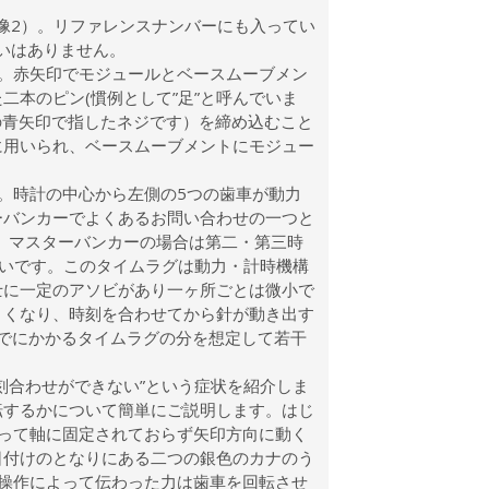
です（画像2）。リファレンスナンバーにも入ってい
違いはありません。
。赤矢印でモジュールとベースムーブメン
本のピン(慣例として”足”と呼んでいま
の青矢印で指したネジです）を締め込むこと
に用いられ、ベースムーブメントにモジュー
。時計の中心から左側の5つの歯車が動力
ーバンカーでよくあるお問い合わせの一つと
が、マスターバンカーの場合は第二・第三時
多いです。このタイムラグは動力・計時機構
士に一定のアソビがあり一ヶ所ごとは微小で
きくなり、時刻を合わせてから針が動き出す
でにかかるタイムラグの分を想定して若干
刻合わせができない”という症状を紹介しま
転するかについて簡単にご説明します。はじ
って軸に固定されておらず矢印方向に動く
日付けのとなりにある二つの銀色のカナのう
操作によって伝わった力は歯車を回転させ