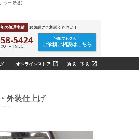
ンター 渋谷】
0年の修理実績
お気軽にご相談ください！
58-5424
宅配でもＯＫ！
ご依頼ご相談はこちら
0 〜 19:30
グ
オンラインストア
買取・下取
ル・外装仕上げ