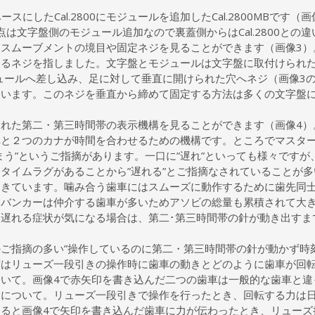
をベースにしたCal.2800にモジュールを追加したCal.2800MB
は文字盤側のモジュール追加なので裏蓋側からはCal.2800との
スムーブメントの境目や固定ネジを見ることができます（画像3）
るネジを指しました。文字盤とモジュールは文字盤に取付けられた二
ュールへ差し込み、足に対して垂直に開けられた穴へネジ（画像3
ています。このネジを垂直から締めて固定する方法は多くの文字盤
れた第二・第三時間帯の表示機構を見ることができます（画像4）
車と２つのカナが時間を合わせるための機構です。ところでマスタ
まう”というご指摘があります。一口に”遅れ”といっても様々です
タイムラグがあることから”遅れる”とご指摘なされていることが
起きています。噛み合う歯車にはスムーズに動作するために歯先同
ーバンカーは仲介する歯車が多いためアソビの総量も累積されて大
遅れる症状が気になる場合は、第二･第三時間帯の針が動き出すま
。
ご指摘の多い”操作しているのに第二・第三時間帯の針が動かず時
ずはリューズ一段引きの操作時に歯車の動きとどのように歯車が回
いて。画像4で赤矢印を書き込んだ二つの歯車は一般的な歯車と違
番について。リューズ一段引きで操作を行ったとき、回転する力は
ると画像4で矢印を書き込んだ歯車に力が伝わったとき、リューズ