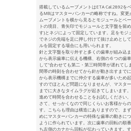
搭載しているムーブメントはETA Cal.2892
るMBはマスターバンカーの略称ですね。変更点
ムーブメントを横から見るとモジュールとベー
トの境目、青矢印でモジュールと文字盤を留め
す)とネジによって固定しています。足をモジ
でネジの先端を足に押し付けて抜け止めとし
ルを固定する場合にも用いられます。
針と文字盤を取り外すと多くの歯車が組み込ま
から表示歯車に伝える機構、右側の６つの歯
して”合わせても第二・第三時間帯が遅れてし
間帯の時刻を合わせてから針が動き出すまでに
から表示機構までに仲介する歯車が多いため
すのでほとんど問題になりませんが、マスタ
までに大きなタイムラグが起きてしまいます。
進めて時間を合わせることをお試しください
さて、せっかくなので同じくらいお客様からの
す。こちらも理由は構造にありますので、ま
めにマスターバンカーの特殊な歯車の動きにつ
ように作られています。次に歯車の回転の順
ち左側のカナから回転が伝わっていきます。す