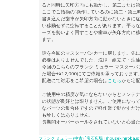
ると同時に矢印方向にも動かし、第二または
ここでご指摘の”操作しているのに第二・第三
書き込んだ歯車が矢印方向に動かないときに
い移動せずに空転することがあります。平ら
ーズを勢いよく回すことや歯車が矢印方向に移
ます。
話を今回のマスターバンカーに戻します。先
必要はありませんでした。洗浄・組立て・注
今回のこちらのフランク ミュラー マスターバ
た場合+¥12,000にてご依頼を承っております
配送にて対応をご希望の場合は
こちら
から宅
ご使用中の精度が気にならないからとメンテ
の状態が良好とは限りません。ご使用になっ
なパーツの集合体ですので軽作業で動かすだ
も珍しくはありません。
長期間オーバーホールをされていないと心当
フランク ミュラー (中古) ｢宝石広場｣ (housekihiroba.jp