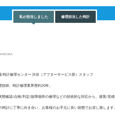
私が担当しました
修理担当した時計
IHIROBA
場 時計修理センター 渋谷（アフターサービス部）スタッフ
理技師。時計修理業界歴約20年。
状態確認/点検/判定/故障個所の修理などの技術的な対応から、接客/見
つの時計に丁寧に向き合い、お客様のお手元に良い状態でお戻し致します