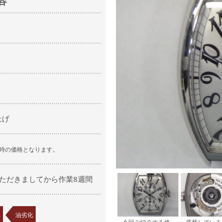
容
上げ
時の価格となります。
ただきましてから作業8週間
れ
油劣化