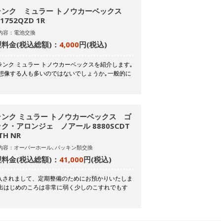
ランク ミュラー トノウカーベックス
.1752QZD 1R
内容：電池交換
料金(税込総額)：
4,000
円(税込)
ンク ミュラー トノウカーベックスを紹介します｡
想像する人も多いのではないでしょうか｡一般的に
ランク ミュラー トノウカーベックス ゴ
ク・アロンジェ ノアール 8880SCDT
TH NR
内容：オーバーホール､パッキン類交換
料金(税込総額)：
41,000
円(税込)
入されまして、定期整備のためにお預かりいたしま
。出はじめのころは非常に弱く少しのこすれでもす