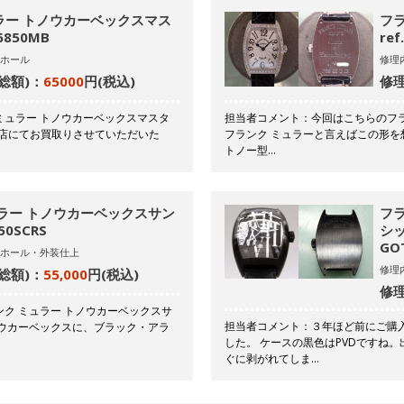
ラー トノウカーベックスマス
フ
850MB
ref
ホール
修理
総額)：
65000
円(税込)
修理
ミュラー トノウカーベックスマスタ
担当者コメント：今回はこちらのフラ
は当店にてお買取りさせていただいた
フランク ミュラーと言えばこの形を
トノー型…
ラー トノウカーベックスサン
フ
50SCRS
シッ
GO
ホール・外装仕上
修理
総額)：
55,000
円(税込)
修理
ク ミュラー トノウカーベックスサ
担当者コメント：３年ほど前にご購
ノウカーベックスに、ブラック・アラ
した。 ケースの黒色はPVDですね
ぐに剥がれてしま…