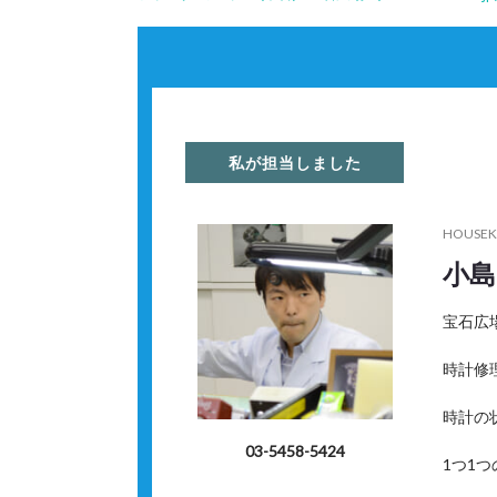
私が担当しました
HOUSEK
小島
宝石広
時計修
時計の
03-5458-5424
1つ1