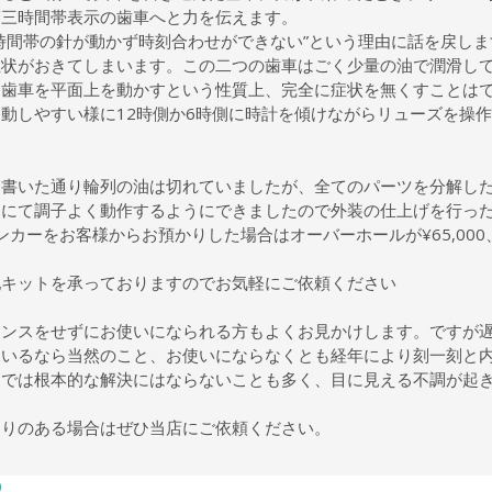
第三時間帯表示の歯車へと力を伝えます。
時間帯の針が動かず時刻合わせができない”という理由に話を戻し
症状がおきてしまいます。この二つの歯車はごく少量の油で潤滑し
な歯車を平面上を動かすという性質上、完全に症状を無くすことは
動しやすい様に12時側か6時側に時計を傾けながらリューズを操
に書いた通り輪列の油は切れていましたが、全てのパーツを分解し
油にて調子よく動作するようにできましたので外装の仕上げを行っ
ンカーをお客様からお預かりした場合はオーバーホールが¥65,00
。
配キットを承っておりますのでお気軽にご依頼ください
ナンスをせずにお使いになられる方もよくお見かけします。ですが
ているなら当然のこと、お使いにならなくとも経年により刻一刻と
けでは根本的な解決にはならないことも多く、目に見える不調が起
たりのある場合はぜひ当店にご依頼ください。
)