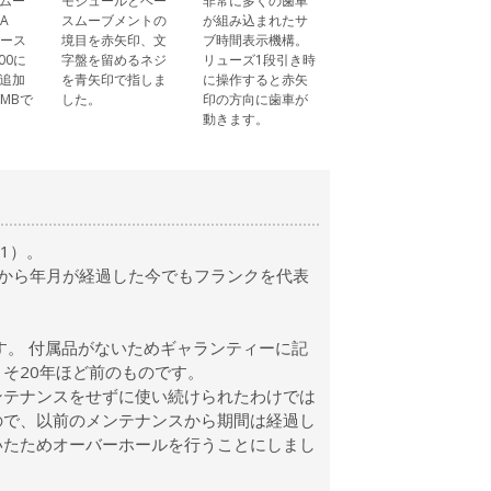
ムー
モジュールとベー
非常に多くの歯車
A
スムーブメントの
が組み込まれたサ
をベース
境目を赤矢印、文
ブ時間表示機構。
800に
字盤を留めるネジ
リューズ1段引き時
追加
を青矢印で指しま
に操作すると赤矢
0MBで
した。
印の方向に歯車が
動きます。
1）。
から年月が経過した今でもフランクを代表
す。 付属品がないためギャランティーに記
そ20年ほど前のものです。
ンテナンスをせずに使い続けられたわけでは
ので、以前のメンテナンスから期間は経過し
いたためオーバーホールを行うことにしまし