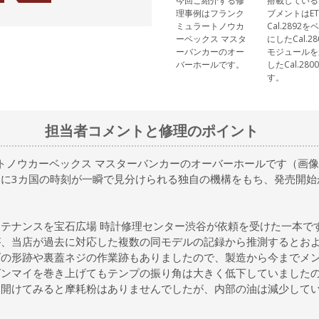
今回ご紹介する修
搭載している
理事例はフランク
ブメントはET
ミュラートノウカ
Cal.2892
ーベックス マスタ
にしたCal.2
ーバンカーのオー
モジュールを
バーホールです。
したCal.280
す。
担当者コメントと修理のポイント
 トノウカーベックス マスターバンカーのオーバーホールです（画像
に3カ国の時刻が一瞬で見分けられる独自の機構をもち、発売開始
テナンスを宝石広場 時計修理センター渋谷が依頼を受けた一本で
、当店が過去に対応した複数の同モデルの記録から推測するとおよ
げの形跡や裏蓋ネジの作業跡もありましたので、製造から今までメ
ゼンマイを巻き上げてもテンプの振り角は大きく低下していました
を開けてみると摩耗粉はありませんでしたが、内部の油は減少して