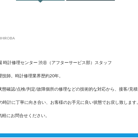
IHIROBA
場 時計修理センター 渋谷（アフターサービス部）スタッフ
理技師。時計修理業界歴約20年。
状態確認/点検/判定/故障個所の修理などの技術的な対応から、接客/見
つの時計に丁寧に向き合い、お客様のお手元に良い状態でお戻し致します
気軽にお問合せください。