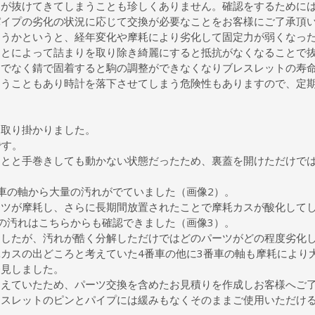
ンが抜けてきてしまうことも珍しくありません。確認をするために
パイプの劣化の状況に応じて交換が必要なことをお客様にご了承頂
まうかというと、経年変化や摩耗により劣化して固定力が弱くなっ
ことによって詰まりを取り除き綺麗にすると抵抗がなくなることで
けでなく錆で固着すると駒の調整ができなくなりブレスレットの寿
まうこともあり時計を落下させてしまう危険性もありますので、定
に取り掛かりました。
です。
ことと手巻きしても動かない状態だったため、裏蓋を開けただけで
車の軸から大量の汚れがでていました（画像2）。
ーツが摩耗し、さらに長期間放置されたことで摩耗カスが酸化して
の汚れはこちらからも確認できました（画像3）。
ましたが、汚れが酷く分解しただけではどのパーツがどの程度劣化
カスの出どころと考えていた4番車の他に3番車の軸も摩耗により
発見しました。
超えていたため、パーツ交換を含めたお見積りを作成しお客様へご
レスレットのピンとパイプには緩みもなくそのままご使用いただけ