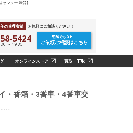
理センター 渋谷】
0年の修理実績
お気軽にご相談ください！
58-5424
宅配でもＯＫ！
ご依頼ご相談はこちら
0 〜 19:30
グ
オンラインストア
買取・下取
イ・香箱・3番車・4番車交