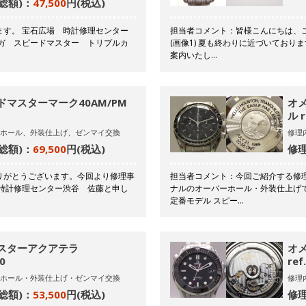
総額)：
47,500
円(税込)
ます。 宝石広場 時計修理センター
担当者コメント：皆様こんにちは、ご
メガ スピードマスター トリプルカ
(画像1) 夏も終わりに近づいてお
案内いたし…
ドマスターマーク40AM/PM
オ
ル r
ホール、外装仕上げ、ゼンマイ交換
修理
総額)：
69,500
円(税込)
修理
りがとうございます。今回より修理事
担当者コメント：今回ご紹介する修理
 時計修理センター渋谷 佐藤と申し
ナルのオーバーホール・外装仕上げ
定番モデル スピー…
マスターアクアテラ
オメ
00
ref
ホール・外装仕上げ・ゼンマイ交換
修理
総額)：
53,500
円(税込)
修理