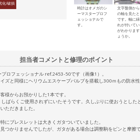
劣化/破損
時計はオメガのシ
文字盤側から
ーマスタープロフ
の軸を見たと
ェッショナルで
です。軸に緑
す。
れが付いてい
がわかります
ょうか。
担当者コメントと修理のポイント
フェッショナル ref.2453-50です（画像1）。
イズと同様にヘリウムエスケープバルブを搭載し300ｍもの防水
客様からお預かりした1本です。
、しばらくご使用されずにいたそうです。久しぶりに使おうとした
みいただきました。
、特にブレスレットは大きくガタついていました。
は見つかりませんでしたが、ガタがある場合は調整駒をピンと摩擦