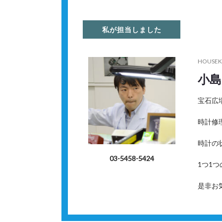
私が担当しました
HOUSEK
小島
宝石広
時計修
時計の
03-5458-5424
1つ1
是非お