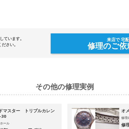
しています。
来店で 宅
修理のご依
ください。
その他の修理実例
ードマスター トリプルカレン
オメ
-30
修理
ホール
修理