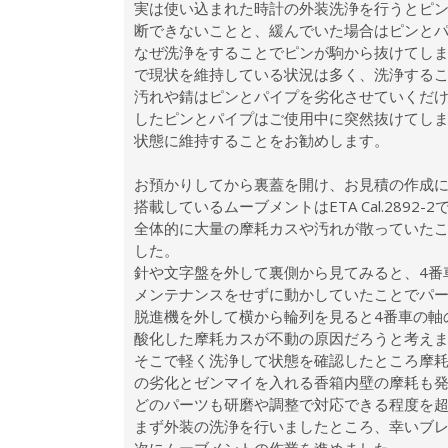
実は使い込まれた時計の外装洗浄を行うとピ
断できないことと、緩んでいた場合はピンと
なぜ洗浄をすることでピンが駒から抜けてし
で現状を維持している状況は多く、洗浄する
汚れや錆はピンとパイプを劣化させていくだ
したピンとパイプはご使用中に突然抜けてし
状態に維持することをお勧めします。
お預かりしてから裏蓋を開け、お見積の作成
搭載しているムーブメントはETA Cal.2892-2
全体的に大量の摩耗カスや汚れが散っていた
した。
針や文字盤を外して裏側から見てみると、4番
メンテナンスをせずに動かしていたことでパ
脱進機を外して横から輪列を見ると4番車の軸
酸化した摩耗カスが不動の原因だろうと考え
そこで軽く洗浄して状態を確認したところ摩耗
の劣化とゼンマイを入れる香箱内壁の摩耗も
どのパーツも研磨や調整で対応できる程度を
まず外装の洗浄を行いましたところ、幸いブ