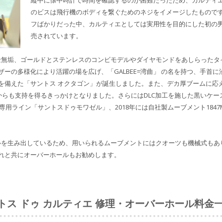
縦中に懐中時計で時間を確認するのが困難だったため、カルティエ
のビスは飛行機のボディを繋ぐためのネジをイメージしたもので
フばかりだった中、カルティエとしては実用性を目的にした初の男
売されています。
金無垢、ゴールドとステンレスのコンビモデルやダイヤモンドをあしらったタイ
ーの多様化により活躍の場を広げ、「GALBEE=湾曲」 の名を持つ、手首
ルを備えた「サントス オクタゴン」が誕生しました。また、デカ厚ブームに
からも支持を得るきっかけとなりました。さらにはDLC加工を施した黒いケ
専用ライン「サントスドゥモワゼル」、2018年には自社製ムーブメント1847
デルを生み出しているため、用いられるムーブメントにはクオーツも機械式も
れと共にオーバーホールもお勧めします。
トス ドゥ カルティエ 修理・オーバーホール料金