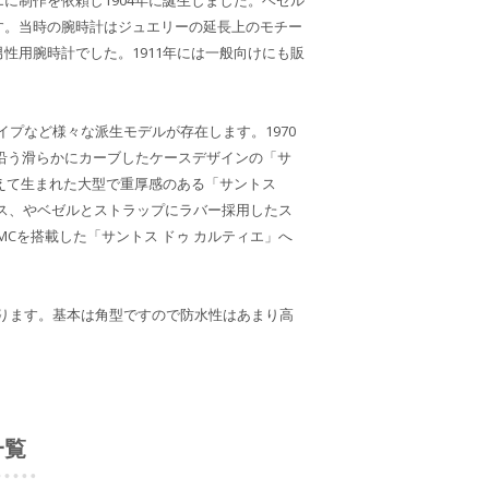
に制作を依頼し1904年に誕生しました。ベゼル
す。当時の腕時計はジュエリーの延長上のモチー
性用腕時計でした。1911年には一般向けにも販
プなど様々な派生モデルが存在します。1970
に沿う滑らかにカーブしたケースデザインの「サ
応えて生まれた大型で重厚感のある「サントス
ース、やベゼルとストラップにラバー採用したス
MCを搭載した「サントス ドゥ カルティエ」へ
あります。基本は角型ですので防水性はあまり高
一覧