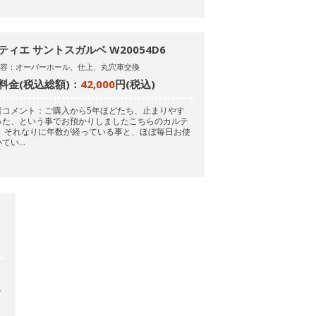
ティエ サントスガルベ W20054D6
内容：オーバーホール、仕上、丸穴車交換
料金(税込総額)：
42,000
円(税込)
者コメント：ご購入から5年ほどたち、止まりやす
った、という事でお預かりしましたこちらのカルテ
。
それなりに年数が経っている事と、ほぼ毎日お使
いてい…
分