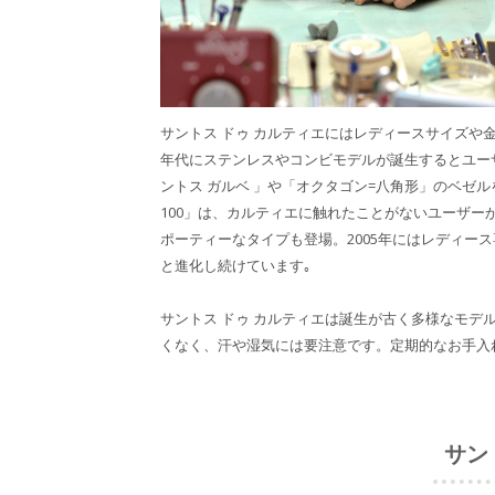
サントス ドゥ カルティエにはレディースサイズや
年代にステンレスやコンビモデルが誕生するとユーザ
ントス ガルベ 」や「オクタゴン=八角形」のベゼ
100」は、カルティエに触れたことがないユーザー
ポーティーなタイプも登場。2005年にはレディース
と進化し続けています｡
サントス ドゥ カルティエは誕生が古く多様なモ
くなく、汗や湿気には要注意です。定期的なお手入
サン