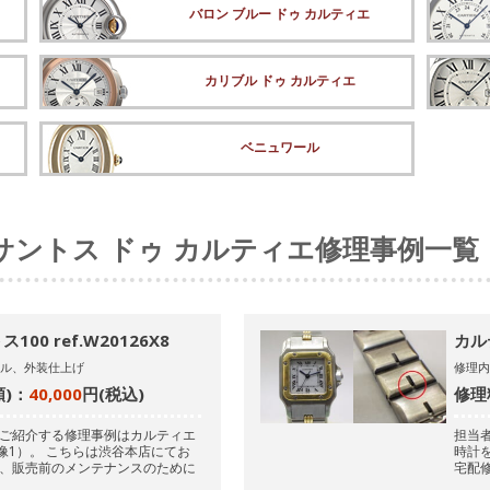
バロン ブルー ドゥ カルティエ
カリブル ドゥ カルティエ
ベニュワール
サントス ドゥ カルティエ修理事例一覧
00 ref.W20126X8
カル
ル、外装仕上げ
修理
)：
40,000
円(税込)
修理
ご紹介する修理事例はカルティエ
担当
像1）。
こちらは渋谷本店にてお
時計
、販売前のメンテナンスのために
宅配