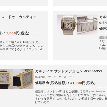
トス ドゥ カルティエ
カル
修理
修理
)：
3,000
円(税込)
担当
くな
さんでご購入から1年ほどたち、
ィエ
たとご来店いただきました。
この
い頂
が簡単にできるようにプッシュボ
カルティエ サントスデュモン W2006951
修理内容：オーバーホール・仕上
修理料金(税込総額)：
41,000
円(税込)
担当者コメント：4年ほどご使用して定期オーバーホー
ルということでお預かりをしたわけですが、ずいぶんと
キレイな状態でした。
数本お持ちの時計を気分で使い
けているの…