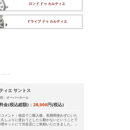
ロンド ドゥ カルティエ
ドライブ ドゥ カルティエ
ティエ サントス
内容：オーバーホール
料金(税込総額)：
28,000
円(税込)
者コメント：他店でご購入後、長期間使わずにいた
を久しぶりに使おうとしたら動かないということで
修理キットにて渋谷店にご依頼いただきました。
…