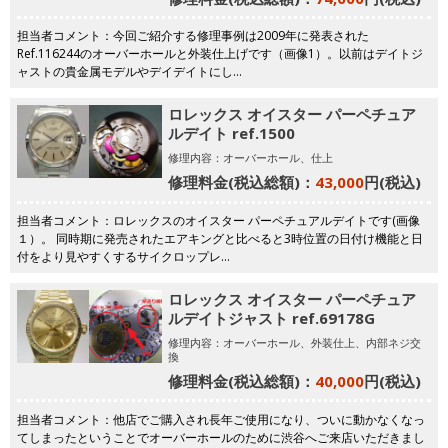
担当者コメント：今回ご紹介する修理事例は2009年に発表された
Ref.116244のオーバーホールと外装仕上げです（画像1）。以前はデイトジ
ャストの貴金属モデルやデイデイトにし…
ロレックス オイスター パーペチュア
ルデイト ref.1500
修理内容：オーバーホール、仕上
修理料金(税込総額)：
43,000
円(税込)
担当者コメント：ロレックスのオイスター パーペチュアルデイトです(画像
１）。 同時期に発売されたエアキングと比べると3時位置の日付け機能と日
付をより見やすくするサイクロップレ…
ロレックス オイスター パーペチュア
ルデイトジャスト ref.69178G
修理内容：オーバーホール、外装仕上、内部ネジ交
換
修理料金(税込総額)：
40,000
円(税込)
担当者コメント：他店でご購入され長年ご使用になり、ついに動かなくなっ
てしまったということでオーバーホールのために渋谷へご来店いただきまし