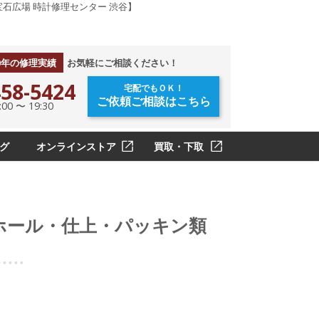
石広場 時計修理センター 渋谷】
0年の修理実績
お気軽にご相談ください！
58-5424
宅配でもＯＫ！
ご依頼ご相談はこちら
0 〜 19:30
グ
オンラインストア
買取・下取
ホール・仕上・パッキン類