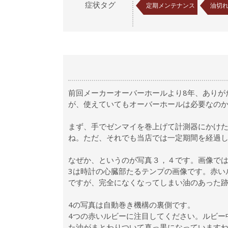
症状タグ
定期メンテナンス
油切
前回メーカーオーバーホールより8年、ありが
が、使えていてもオーバーホールは必要なの
まず、手でゼンマイを巻上げて計測器にかけ
ね。ただ、それでも当店では一定期間を経過
なぜか、というのが写真３，４です。画像で
3は時計の心臓部たるテンプの画像です。赤い
ですが、完全になくなってしまい油のあった
4の写真は自動巻き機構の裏側です。
4つの赤いルビーに注目してください。ルビー
た油がまとわりついて真っ黒になっています