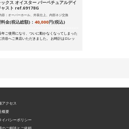
レックス オイスター パーペチュアルデイ
ャスト ref.69178G
内容：オーバーホール、外装仕上、内部ネジ交換
料金(税込総額)：
40,000
円(税込)
長年ご使用になり、ついに動かなくなってしまった
に渋谷へご来店いただきました。 お時計はロレッ
舗アクセス
社概要
ライバシーポリシー
理のご相談とご依頼