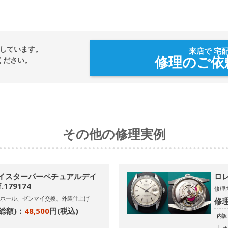
しています。
来店で 宅
修理のご依
ください。
その他の修理実例
オイスターパーペチュアルデイ
ロレ
.179174
修理
ホール、ゼンマイ交換、外装仕上げ
修理
総額)：
48,500
円(税込)
内訳