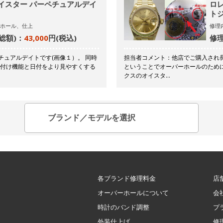
イスター パーペチュアルデイ
ロ
トジ
ホール、仕上
修理
総額)：
43,000
円(税込)
修理
チュアルデイトです(画像１）。 同時
担当者コメント：他店でご購入され
日付け機能と日付をより見やすくする
ということでオーバーホールのため
クスのオイスタ…
各ブランド修理料金
店
オーバーホールについて
会
時計のバンド調整
プ
外装仕上げ
修