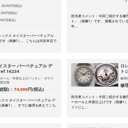
オ
8,000円(税込)
500円(税込)
担当者コメント：今回ご紹介する修理事
00円(税込)
ト」（画像1）です。 搭載されているム
年…
レックス オイスターパーペチュアル
ールです（画像1）。 こちらは渋谷本店で
イスター パーペチュアル デ
ロ
f.16234
トジ
ホール・外装仕上げパッキン・ガラス
修理
真交換
修理
総額)：
74,000
円(税込)
担当者コメント：今回ご紹介する修理事例
クス オイスター パーペチュアル デ
ーホールと外装仕上げです（画像1
画像1）。 すでに修理を終えてこち
イトにし…