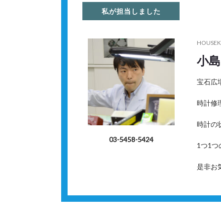
私が担当しました
HOUSEK
小島
宝石広
時計修
時計の
03-5458-5424
1つ1
是非お