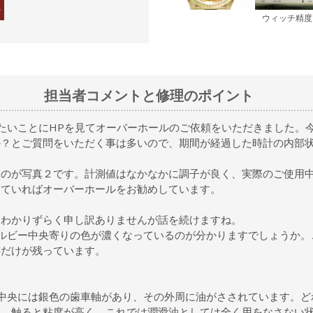
れ
ウィッチ精度
担当者コメントと修理のポイント
たいことにHPを見てオーバーホールのご依頼をいただきました。
か？とご質問をいただく事は多いので、期間が経過した時計の内部
たのが写真２です。計測値はなかなかに調子が良く、実際のご使用
していればオーバーホールをお勧めしています。
はわかりずらく申し訳ありませんが話を続けますね。
ルビー中央寄りの色が濃くなっているのが分かりますでしょうか。
跡だけが残っています。
中央には銀色の歯車軸があり、その外周に油がさされています。ど
ね。触ると粘度が高く、これでは潤滑油としては全く用をなさない