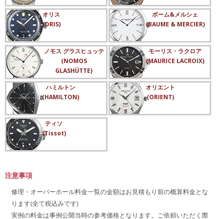
オリス
ボーム&メルシェ
(ORIS)
(BAUME & MERCIER)
ノモス グラスヒュッテ
モーリス・ラクロア
(NOMOS
(MAURICE LACROIX)
GLASHÜTTE)
ハミルトン
オリエント
(HAMILTON)
(ORIENT)
ティソ
(Tissot)
注意事項
修理・オーバーホール料金一覧の金額はお見積もり前の概算料金とな
ります(全て税込みです)
実例の料金は事例公開当時の参考価格となります。ご依頼いただく際