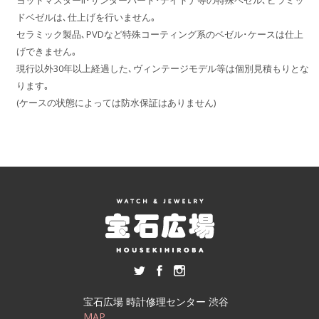
ヨットマスターII･サンダーバード･デイトナ等の特殊ベゼル､ピラミッ
ドベゼルは､仕上げを行いません｡
セラミック製品､PVDなど特殊コーティング系のベゼル･ケースは仕上
げできません｡
現行以外30年以上経過した､ヴィンテージモデル等は個別見積もりとな
ります｡
(ケースの状態によっては防水保証はありません)
宝石広場 時計修理センター 渋谷
MAP