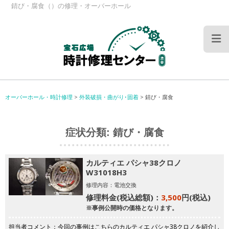
錆び・腐食（）の修理・オーバーホール
オーバーホール・時計修理
>
外装破損・曲がり･固着
>
錆び・腐食
症状分類:
錆び・腐食
カルティエ パシャ38クロノ
W31018H3
修理内容：電池交換
修理料金(税込総額)：
3,500
円(税込)
※事例公開時の価格となります。
担当者コメント：今回の事例はこちらのカルティエ パシャ38クロノを紹介し