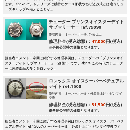
ます。<br /> パシャシリーズは独特なケース形状やねじ込み式とは違うリュ
ーズキャップを備えることか…
チューダー プリンスオイスターデイト
サブマリーナー ref.79090
修理内容：オーバーホール､外装仕上
修理料金(税込総額)：
47,000
円(税込)
※事例公開時の価格となります。
担当者コメント：今回ご紹介する修理事例は、チューダーの「プリンスオイ
スターデイト サブマリーナー」（画像1）です。<br /> この時代のチューダ
ーは外装部品の多くをロレック…
ロレックス オイスターパーペチュアル
デイト ref.1500
修理内容：オーバーホール・外装仕上げ・ゼンマイ
交換
修理料金(税込総額)：
51,500
円(税込)
※事例公開時の価格となります。
担当者コメント：今回ご紹介する修理事例はロレックス オイスターパーペチ
ュアルデイト ref.1500のオーバーホール・外装仕上げ・ゼンマイ交換です