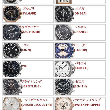
ブルガリ
オメガ
(BVLGARI)
(OMEGA)
タグホイヤー
シャネル
(TAG HEUER)
(CHANEL)
ジン
チューダー
(SINN)
(TUDOR)
パネライ
IWC
(PANERAI)
ブライトリング
ゼニス
(BREITLING)
(ZENITH)
ジャガールクルト
パテック フィリップ
(JAEGER LECOULTRE)
(PATEK PHILIPPE)