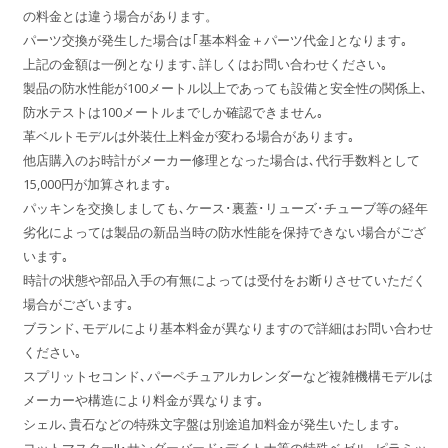
の料金とは違う場合があります。
パーツ交換が発生した場合は｢基本料金＋パーツ代金｣となります｡
上記の金額は一例となります､詳しくはお問い合わせください｡
製品の防水性能が100メートル以上であっても設備と安全性の関係上､
防水テストは100メートルまでしか確認できません｡
革ベルトモデルは外装仕上料金が変わる場合があります｡
他店購入のお時計がメーカー修理となった場合は､代行手数料として
15,000円が加算されます｡
パッキンを交換しましても､ケース･裏蓋･リューズ･チューブ等の経年
劣化によっては製品の新品当時の防水性能を保持できない場合がござ
います｡
時計の状態や部品入手の有無によっては受付をお断りさせていただく
場合がございます｡
ブランド､モデルにより基本料金が異なりますので詳細はお問い合わせ
ください｡
スプリットセコンド､パーペチュアルカレンダーなど複雑機構モデルは
メーカーや構造により料金が異なります｡
シェル､貴石などの特殊文字盤は別途追加料金が発生いたします｡