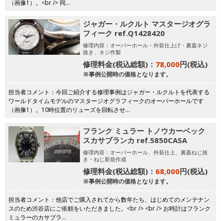
（画像1）。<br /> 同…
ジャガー・ルクルト マスタージオグラ
フィーク ref.Q1428420
修理内容：オーバーホール・外装仕上げ・裏蓋ネジ
抜き、ネジ作製
修理料金(税込総額)：
78,000
円(税込)
※事例公開時の価格となります。
担当者コメント：今回ご紹介する修理事例はジャガー・ルクルトを代表する
ワールドタイムモデルのマスタージオグラフィークのオーバーホールです
（画像1）。10時位置のリューズを回転させ…
フランク ミュラー トノウカーベック
スカサブランカ ref.5850CASA
修理内容：オーバーホール、外装仕上、裏蓋ねじ抜
き・ねじ新規作成
修理料金(税込総額)：
68,000
円(税込)
※事例公開時の価格となります。
担当者コメント：他店でご購入されてから数年たち、はじめてのメンテナン
スのため渋谷店にご依頼をいただきました。<br /> <br /> お時計はフランク
ミュラーのカサブラ…