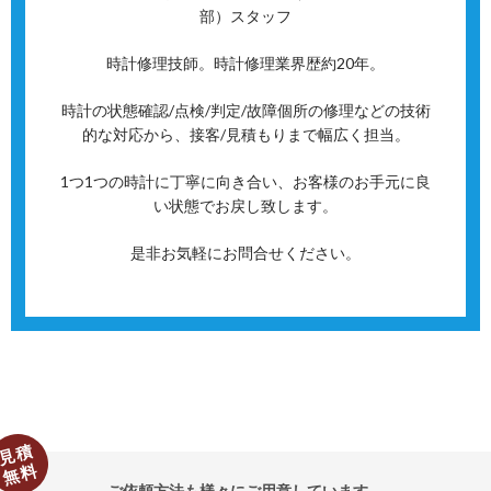
部）スタッフ
時計修理技師。時計修理業界歴約20年。
時計の状態確認/点検/判定/故障個所の修理などの技術
的な対応から、接客/見積もりまで幅広く担当。
1つ1つの時計に丁寧に向き合い、お客様のお手元に良
い状態でお戻し致します。
是非お気軽にお問合せください。
見積
無料
ご依頼方法も様々にご用意しています。