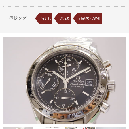
症状タグ
油切れ
遅れる
部品劣化/破損