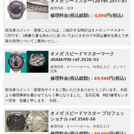
オメガ シーマスター120 ref.2511-81
修理内容：洗浄
修理料金(税込総額)：
4,000
円(税込)
担当者コメント：皆様こんにちは、ご紹介する時計はオメガ シーマスター
120です。 (画像1) 夏も終わりに近づいておりますので今回は趣向を変えて外
装の洗浄についてご案内いたし…
オメガ スピードマスターマーク
40AM/PM ref.3520-53
修理内容：オーバーホール、外装仕上げ、ゼンマイ
交換
修理料金(税込総額)：
69,500
円(税込)
担当者コメント：皆様当サイトをご覧いただきありがとうございます。今回
より修理事例を書かせてもらう事になりました。 宝石広場 時計修理センタ
ー渋谷 佐藤と申します。 今回…
オメガ スピードマスター プロフェッ
ショナル ref.3560-50
修理内容：オーバーホール、外装仕上げ
修理料金(税込総額)：
59,000
円(税込)