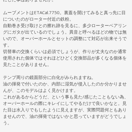
ムーブメントはETACal.7750。裏蓋を開けてみると真っ先に目
についたのがローター付近の鉄粉。
自動巻き受け取けとの擦れ跡を見るに、多少ローターベアリン
グにガタが出ているのでしょう。異音と呼べるほどの物では無
いので、オーバーホールとセットの調整にて対応が出来そうで
す。
切替車の交換くらいは必須でしょうが、作りが丈夫なのか通常
使用された個体ではそれほどひどく交換部品が多くなる個体を
見たことがありません。
テンプ周りの鏡面部分に白化がみられますね。
油の揮発で付いたのか、内部に湿気が侵入したのか分かりませ
んが、このモデルはよく見かけます。
これがあるからどうだ、という事も見た/感じたこともない為、
オーバーホールの際にキレイにしてやるだけで良いかなと。見
た目は水入りでもしたように見えますが、実際問題何ともあり
ませんので、油の揮発ではないかと思っていますがどうでしょ
う。