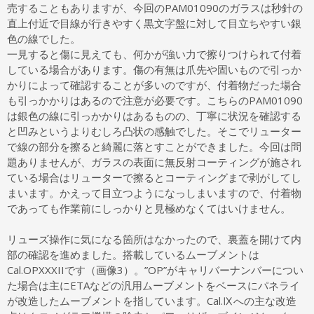
売することもありますが、今回のPAM01090のガラスは秒針の
直上付近で目線が行きやすく黒文字盤に対して目立ちやすい銀
色の線でした。
一見すると傷に見えても、何かが強い力で擦りつけられて付着
している場合があります。傷の有無は爪先や固いもので引っか
かりによって確認することが多いのですが、付着物だった場合
も引っかかりはあるので注意が必要です。こちらのPAM01090
は銀色の線に引っかかりはあるものの、丁寧に状況を確認する
と凹みというよりむしろ凸状の感触でした。そこでリューター
で線の部分を擦ると綺麗に落とすことができました。今回は問
題ありませんが、ガラスの表面に無反射コーティングが施され
ている場合はリューターで擦るとコーティングまで剥がしてし
まいます。かえって目立つようになっしまいますので、付着物
であっても作業前にしっかりと見極めなくてはいけません。
リューズ操作に気になる箇所はなかったので、裏蓋を開けて内
部の確認を進めました。搭載しているムーブメントは
Cal.OPXXXIIです（画像3）。”OP”がキャリバーナンバーについ
た場合は主にETAなどの汎用ムーブメントをベースにパネライ
が改造したムーブメントを指しています。Cal.Ⅸへの主な改造