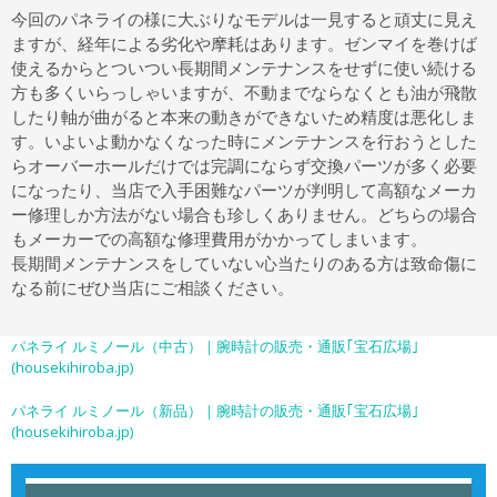
今回のパネライの様に大ぶりなモデルは一見すると頑丈に見え
ますが、経年による劣化や摩耗はあります。ゼンマイを巻けば
使えるからとついつい長期間メンテナンスをせずに使い続ける
方も多くいらっしゃいますが、不動までならなくとも油が飛散
したり軸が曲がると本来の動きができないため精度は悪化しま
す。いよいよ動かなくなった時にメンテナンスを行おうとした
らオーバーホールだけでは完調にならず交換パーツが多く必要
になったり、当店で入手困難なパーツが判明して高額なメーカ
ー修理しか方法がない場合も珍しくありません。どちらの場合
もメーカーでの高額な修理費用がかかってしまいます。
長期間メンテナンスをしていない心当たりのある方は致命傷に
なる前にぜひ当店にご相談ください。
パネライ ルミノール（中古）｜腕時計の販売・通販｢宝石広場｣
(housekihiroba.jp)
パネライ ルミノール（新品）｜腕時計の販売・通販｢宝石広場｣
(housekihiroba.jp)