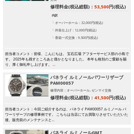
修理料金(税込総額)：
53,500
円(税込)
内訳
オーバーホール：32,000円(税込)
外装仕上げ：12,000円(税込)
香箱一式交換：9,500円(税込)
担当者コメント：皆様、こんにちは。 宝石広場 アフターサービス部の小島で
す。 2025年も残すところあと僅かとなりました。 本年も格別のご愛顧を賜
り、厚く御礼申し上げます。 …
パネライ ルミノールパワーリザーブ
PAM00057
修理内容：オーバーホール､ゼンマイ交換
修理料金(税込総額)：
41,500
円(税込)
担当者コメント：今回ご紹介するのは、パネライ PAM00057 ルミノール パ
ワーリザーブの修理事例です。 こちらは当店にてお買取りさせていただいた
後、販売前のメンテナンスと…
パネライ ルミノールGMT