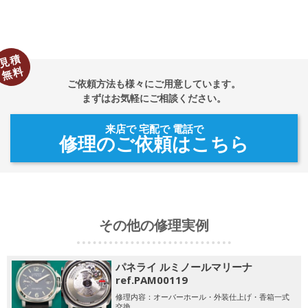
見積
無料
ご依頼方法も様々にご用意しています。
まずはお気軽にご相談ください。
来店で 宅配で 電話で
修理のご依頼はこちら
その他の修理実例
パネライ ルミノールマリーナ
ref.PAM00119
修理内容：オーバーホール・外装仕上げ・香箱一式
交換