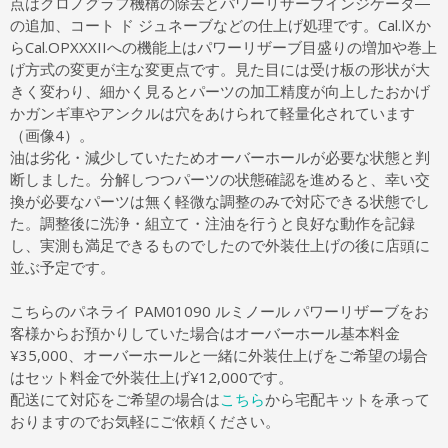
点はクロノグラフ機構の除去とパワーリザーブインジケータ―
の追加、コート ド ジュネーブなどの仕上げ処理です。Cal.Ⅸか
らCal.OPXXXIIへの機能上はパワーリザーブ目盛りの増加や巻上
げ方式の変更が主な変更点です。見た目には受け板の形状が大
きく変わり、細かく見るとパーツの加工精度が向上したおかげ
かガンギ車やアンクルは穴をあけられて軽量化されています
（画像4）。
油は劣化・減少していたためオーバーホールが必要な状態と判
断しました。分解しつつパーツの状態確認を進めると、幸い交
換が必要なパーツは無く軽微な調整のみで対応できる状態でし
た。調整後に洗浄・組立て・注油を行うと良好な動作を記録
し、実測も満足できるものでしたので外装仕上げの後に店頭に
並ぶ予定です。
こちらのパネライ PAM01090 ルミノール パワーリザーブをお
客様からお預かりしていた場合はオーバーホール基本料金
¥35,000、オーバーホールと一緒に外装仕上げをご希望の場合
はセット料金で外装仕上げ¥12,000です。
配送にて対応をご希望の場合は
こちら
から宅配キットを承って
おりますのでお気軽にご依頼ください。