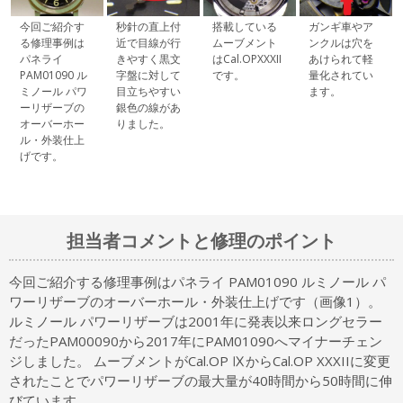
今回ご紹介す
秒針の直上付
搭載している
ガンギ車やア
る修理事例は
近で目線が行
ムーブメント
ンクルは穴を
パネライ
きやすく黒文
はCal.OPXXXII
あけられて軽
PAM01090 ル
字盤に対して
です。
量化されてい
ミノール パワ
目立ちやすい
ます。
ーリザーブの
銀色の線があ
オーバーホー
りました。
ル・外装仕上
げです。
担当者コメントと修理のポイント
今回ご紹介する修理事例はパネライ PAM01090 ルミノール パ
ワーリザーブのオーバーホール・外装仕上げです（画像1）。
ルミノール パワーリザーブは2001年に発表以来ロングセラー
だったPAM00090から2017年にPAM01090へマイナーチェン
ジしました。 ムーブメントがCal.OP ⅨからCal.OP XXXIIに変更
されたことでパワーリザーブの最大量が40時間から50時間に伸
びています。