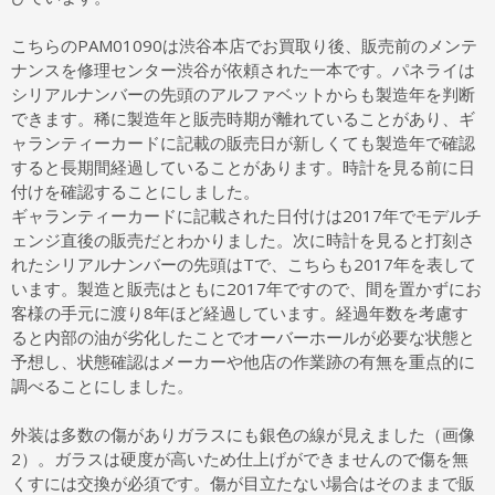
こちらのPAM01090は渋谷本店でお買取り後、販売前のメンテ
ナンスを修理センター渋谷が依頼された一本です。パネライは
シリアルナンバーの先頭のアルファベットからも製造年を判断
できます。稀に製造年と販売時期が離れていることがあり、ギ
ャランティーカードに記載の販売日が新しくても製造年で確認
すると長期間経過していることがあります。時計を見る前に日
付けを確認することにしました。
ギャランティーカードに記載された日付けは2017年でモデルチ
ェンジ直後の販売だとわかりました。次に時計を見ると打刻さ
れたシリアルナンバーの先頭はTで、こちらも2017年を表して
います。製造と販売はともに2017年ですので、間を置かずにお
客様の手元に渡り8年ほど経過しています。経過年数を考慮す
ると内部の油が劣化したことでオーバーホールが必要な状態と
予想し、状態確認はメーカーや他店の作業跡の有無を重点的に
調べることにしました。
外装は多数の傷がありガラスにも銀色の線が見えました（画像
2）。ガラスは硬度が高いため仕上げができませんので傷を無
くすには交換が必須です。傷が目立たない場合はそのままで販