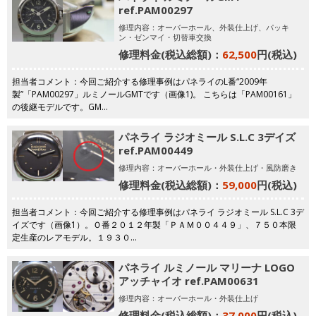
ref.PAM00297
修理内容：オーバーホール、外装仕上げ、パッキ
ン・ゼンマイ・切替車交換
修理料金(税込総額)：
62,500
円(税込)
担当者コメント：今回ご紹介する修理事例はパネライのL番“2009年
製”「PAM00297」ルミノールGMTです（画像1)。 こちらは「PAM00161」
の後継モデルです。GM…
パネライ ラジオミール S.L.C 3デイズ
ref.PAM00449
修理内容：オーバーホール・外装仕上げ・風防磨き
修理料金(税込総額)：
59,000
円(税込)
担当者コメント：今回ご紹介する修理事例はパネライ ラジオミール S.L.C 3デ
イズです（画像1）。Ｏ番２０１２年製「ＰＡＭ００４４９」、７５０本限
定生産のレアモデル。１９３０…
パネライ ルミノール マリーナ LOGO
アッチャイオ ref.PAM00631
修理内容：オーバーホール・外装仕上げ
修理料金(税込総額)：
37,000
円(税込)