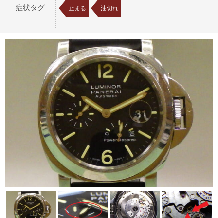
症状タグ
止まる
油切れ