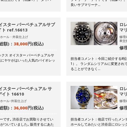
良いサブマリーナ…
イスター パーペチュアルサブ
ロ
ref.16613
マリ
ホール・外装仕上げ
修理
車交
総額)：
38,000
円(税込)
修理
クス オイスター パーペチュアルサ
担当者コメント：今回ご紹介する時
光にヤケがはいった人気のバイオレッ
1）。 ランダムシリアルに変更され
ることができなく…
イスター パーペチュアル サ
ロ
ト 16610
マリ
ホール･外装仕上げ
修理
総額)：
36,000
円(税込)
修理
ーです｡ 渋谷店でお買取りさせてい
担当者コメント：他店で行ったメン
書がついていました｡ 販売するにあた
ホールしてみたいと渋谷店にロレッ