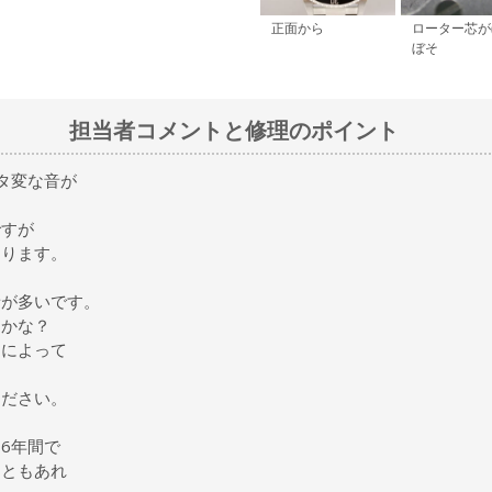
正面から
ローター芯が
ぼそ
担当者コメントと修理のポイント
タ変な音が
ですが
あります。
音が多いです。
常かな？
トによって
ください。
6年間で
はともあれ