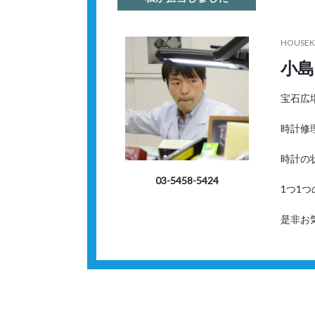
HOUSEK
小島
宝石広
時計修
時計の
03-5458-5424
1つ1
是非お