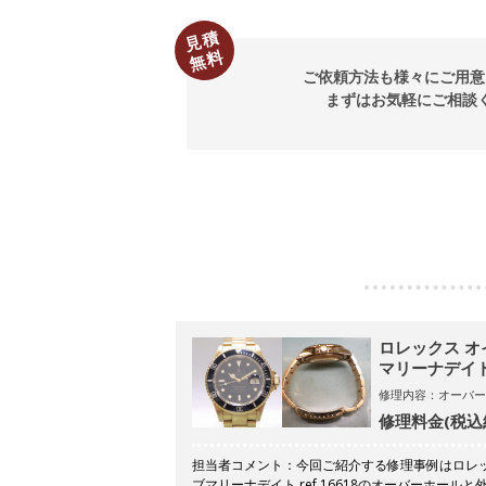
見積
無料
ご依頼方法も様々にご用意
まずはお気軽にご相談
ロレックス オ
マリーナデイト r
修理内容：オーバー
修理料金(税込
担当者コメント：今回ご紹介する修理事例はロレッ
ブマリーナデイト ref.16618のオーバーホール