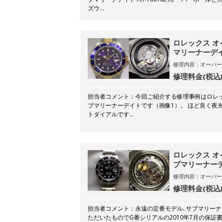
ズウ…
ロレックス オ
マリーナーデイト 
修理内容：オーバー
修理料金(税込
担当者コメント：今回ご紹介する修理事例はロレッ
ブマリーナーデイトです（画像1）。 ほど良く夜
トダイアルです…
ロレックス オ
ブマリーナーデイ
修理内容：オーバー
修理料金(税込
担当者コメント：永遠の定番モデル､サブマリーナ
ただいたものでG番シリアルの2010年7月の保証