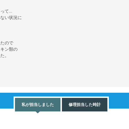
って…
くない状況に
したので
ッキン類の
した。
私が担当しました
修理担当した時計