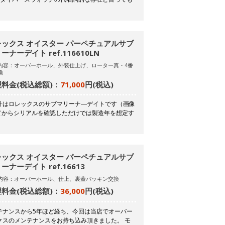
レックス オイスター パーペチュアルサブ
ーナーデイト ref.116610LN
内容：オーバーホール、外装仕上げ、ローター真・4番
換
料金(税込総額)：
71,000
円(税込)
計はロレックスのサブマリーナ―デイトです（画像
てからシリアルを確認しただけでは製造年を想定す
レックス オイスター パーペチュアルサブ
ーナーデイト ref.16613
内容：オーバーホール、仕上、裏蓋パッキン交換
料金(税込総額)：
36,000
円(税込)
テナンスから5年ほど経ち、今回は当店でオーバー
クスのメンテナンスをお持ち込み頂きました。 モ