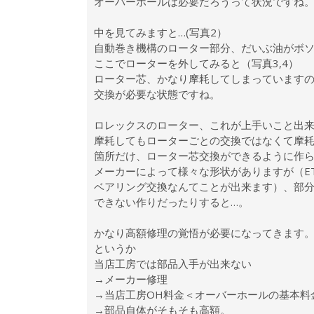
オーバーホールは必要だろうって状況ですね
中を見てみますと…(写真2）
自動巻き機構のローター部分、だいぶ油がボ
ここでローターを外してみると（写真3,4）
ローター芯、かなり摩耗してしまっています
交換が必要な状態ですね。
ロレックスのローター、これが上手いこと出
摩耗してもローターごとの交換ではなくて摩
箇所だけ、ローター芯交換ができるように作
メーカーによって様々な形状がありますが（E
ベアリング交換なんてことが出来ます）、部
できない作りだったりすると…。
かなり高額修理の覚悟が必要になってきます
というか
当店工房では部品入手が出来ない
→メーカー修理
→当店工房OH料金＜オーバーホールの基本
→部品自体がそもそも高額。