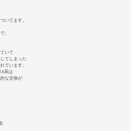
。
ソついてます。
ので、
来ていて
耗してしまった
られています。
TA系は
分的な交換が
。
料金