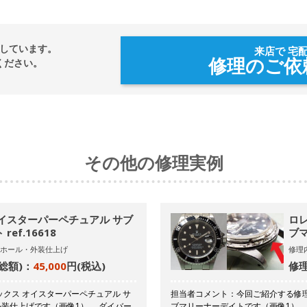
しています。
来店で 宅
修理のご依
ください。
その他の修理実例
イスターパーペチュアル サブ
ロレ
ef.16618
ブマ
ホール・外装仕上げ
修理
総額)：
45,000
円(税込)
修理
クス オイスターパーペチュアル サ
担当者コメント：今回ご紹介する修理
と外装仕上げです（画像1）。 ダイバー
ブマリーナーデイトです（画像1）