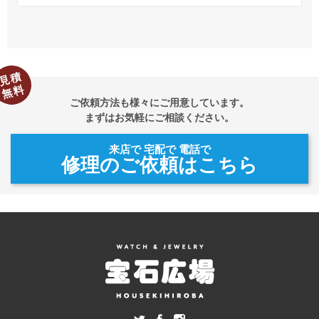
見積
無料
ご依頼方法も様々にご用意しています。
まずはお気軽にご相談ください。
来店で 宅配で 電話で
修理のご依頼はこちら