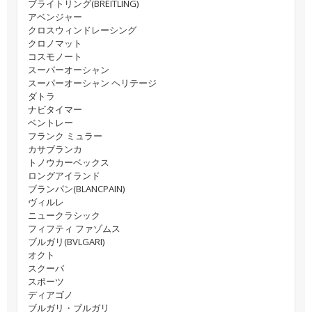
ブライトリング(BREITLING)
アベンジャー
クロスウィンドレーシング
クロノマット
コスモノート
スーパーオーシャン
スーパーオーシャン ヘリテージ
ダトラ
ナビタイマー
ベントレー
フランク ミュラー
カサブランカ
トノウカーベックス
ロングアイランド
ブランパン(BLANCPAIN)
ヴィルレ
ニュークラシック
フィフティ ファゾムス
ブルガリ(BVLGARI)
オクト
スクーバ
スポーツ
ディアゴノ
ブルガリ・ブルガリ