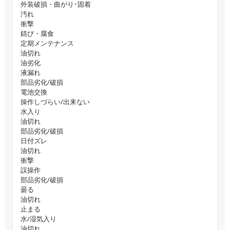
外装破損・曲がり･固着
汚れ
衝撃
錆び・腐食
定期メンテナンス
油切れ
油劣化
液漏れ
部品劣化/破損
電池交換
操作しづらい/出来ない
水入り
油切れ
部品劣化/破損
日付ズレ
油切れ
衝撃
誤操作
部品劣化/破損
曇る
油切れ
止まる
水/湿気入り
油切れ