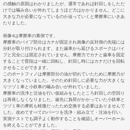
の感触の原因はわかりましたが、通常であれば針回しをしただ
けでは噛み合いが外れてしまうほど力はかかりません。どこに
大きな力が必要になっているのか辿っていくと摩擦車にいきあ
たりました。
画像4は摩擦車の裏側です。
摩擦車のパイプ部分はカナが固定され画像の反対側の先端には
分針が取り付けられます。また歯車から延びるスポークはパイ
プと完全には固定されていません。摩擦力でカナと歯車を固定
することで普段は一緒に回転し、針回し時にはカナだけを回転
させることができます。
このポートフィノは摩擦部分の油が切れていたために摩擦力が
大きくなっていました。そのため針回しに必要な力が大きくな
りツヅミ車と小鉄車の噛み合いが外れていました。
摩擦車の洗浄と注油を行い仮組みをしたところ針回しの空回り
は再発しなくなりました。歯先に負荷がかかっていた小鉄車と
ツヅミ車の摩耗も軽微だったため交換する必要はありませんで
した。改めてすべてのパーツを洗浄・組み立て・注油を行い、
実測テストでも調子よく動作することを確認しオーバーホール
を終えることができました。