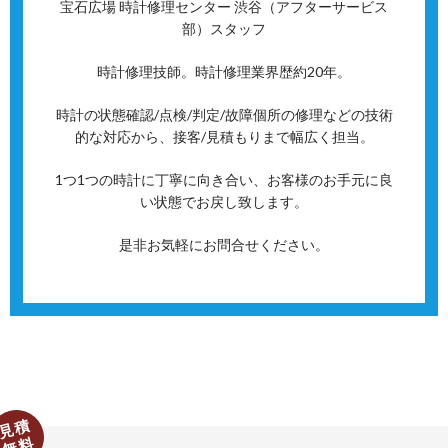
宝石広場 時計修理センター 渋谷（アフターサービス
部）スタッフ
時計修理技師。時計修理業界歴約20年。
時計の状態確認/点検/判定/故障個所の修理などの技術
的な対応から、接客/見積もりまで幅広く担当。
1つ1つの時計に丁寧に向き合い、お客様のお手元に良
い状態でお戻し致します。
是非お気軽にお問合せください。
見積
無料