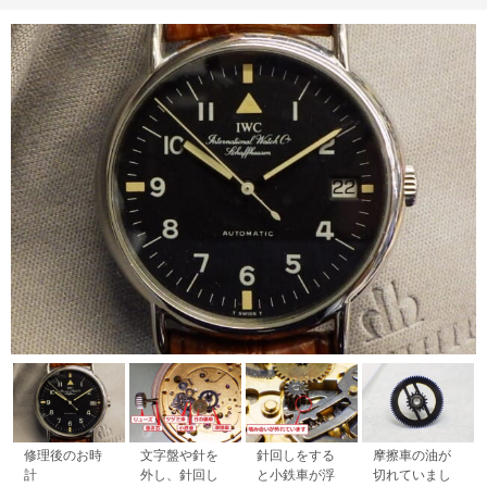
修理後のお時
文字盤や針を
針回しをする
摩擦車の油が
計
外し、針回し
と小鉄車が浮
切れていまし