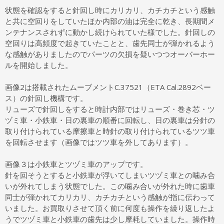
状態を確認をすると針回し時にカリカリ、カチカチという感触
と共に空回りをしていたほか内部の油は完全に乾き、長期間メ
ンテナンスされずに動かし続けられていた様でした。針回しの
空回りは高頻度で起きていたことと、歯先同士が弾かれるよう
な感触がありましたのでパーツの欠損を疑いつつオーバーホー
ルを開始しました。
画像2は搭載されたムーブメントC.37521（ETA Cal.2892ベー
ス）の針回し機構です。
リューズで針回しをすると時計内部ではリューズ・巻き芯・ツ
ヅミ車・小鉄車・日の裏車の順番に回転し、日の裏車は分針の
取り付けられている摩擦車と時針の取り付けられているツツ車
を回転させます（画像ではツツ車を外してあります）。
画像３は小鉄車とツヅミ車のアップです。
針を回そうとすると小鉄車が浮いてしまいツヅミ車との噛み合
いが外れてしまう状態でした。この噛み合いが外れた時に歯車
同士が弾かれてカリカリ、カチカチという感触が指に伝わって
いました。お買取りさせて頂く前に何度も操作を繰り返したよ
うでツヅミ車と小鉄車の歯先は少し摩耗していました。操作時