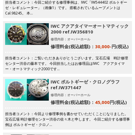
担当者コメント：今回ご紹介する修理事例は、IWC「IW544402 ポルトギー
ゼ・レギュレーター」（画像1）です。 搭載されているムーブメントは
Cal.98245。 本…
IWC アクアタイマーオートマティック
2000 ref.IW356810
修理内容：オーバーホール
修理料金(税込総額)：
30,000-
円(税込)
担当者コメント：ご覧いただきありがとうございます。宝石広場 時計修理
センター渋谷の藤本です。 今回担当したはお修理品はIWC アクアタイマ
ー・オートマティック2000です…
IWC ポルトギーゼ・クロノグラフ
ref.IW371447
修理内容：オーバーホール
修理料金(税込総額)：
45,000
円(税込)
担当者コメント：今回より修理事例を書かせていただくことになりました。
宝石広場 時計修理センター渋谷の佐々木と申します。 今回ご紹介する修理事
例は ポルトギーゼ・クロノ…